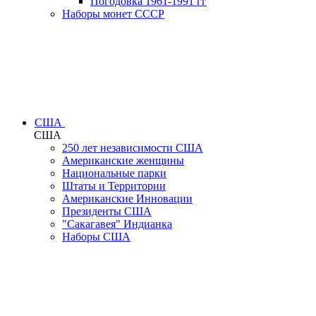
Погодовка 1961-1991 гг
Наборы монет СССР
США
США
250 лет независимости США
Американские женщины
Национальные парки
Штаты и Территории
Американские Инновации
Президенты США
"Сакагавея" Индианка
Наборы США