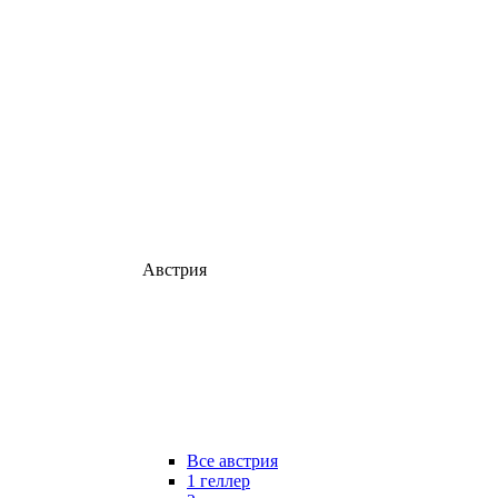
Австрия
Все австрия
1 геллер