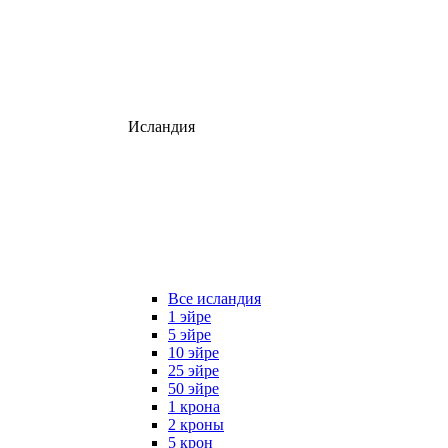
Исландия
Все исландия
1 эйре
5 эйре
10 эйре
25 эйре
50 эйре
1 крона
2 кроны
5 крон