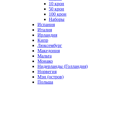
10 крон
50 крон
100 крон
Наборы
Испания
Италия
Ирландия
Кипр
Люксембург
Македония
Мальта
Монако
Нидерланды (Голландия)
Норвегия
Мэн (остров)
Польша