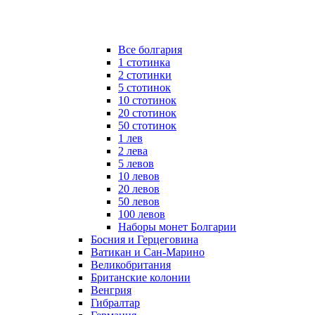
Все болгария
1 стотинка
2 стотинки
5 стотинок
10 стотинок
20 стотинок
50 стотинок
1 лев
2 лева
5 левов
10 левов
20 левов
50 левов
100 левов
Наборы монет Болгарии
Босния и Герцеговина
Ватикан и Сан-Марино
Великобритания
Британские колонии
Венгрия
Гибралтар