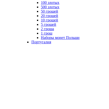
100 злотых
500 злотых
50 грошей
20 грошей
10 грошей
5 грошей
2 гроша
1 грош
Наборы монет Польши
Португалия