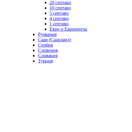
20 сентаво
10 сентаво
5 сентаво
4 сентаво
1 сентаво
Евро и Евроценты
Румыния
Саар (Саарланд)
Сербия
Словения
Словакия
Турция