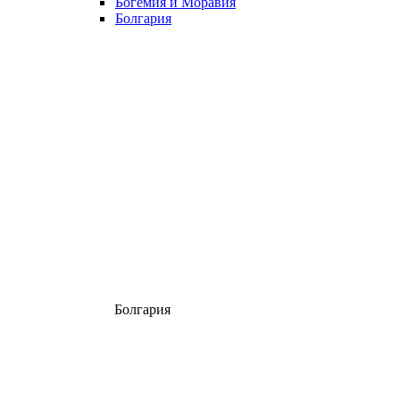
Богемия и Моравия
Болгария
Болгария