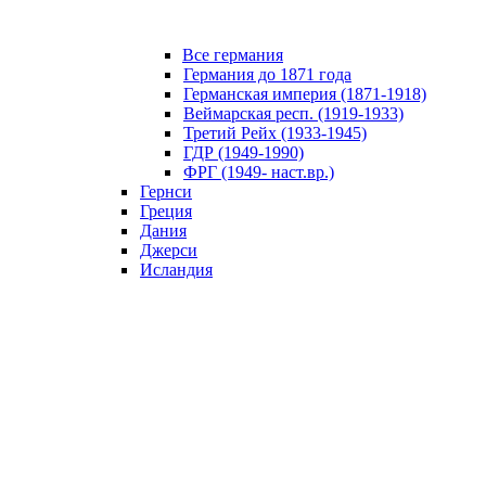
Все германия
Германия до 1871 года
Германская империя (1871-1918)
Веймарская респ. (1919-1933)
Третий Рейх (1933-1945)
ГДР (1949-1990)
ФРГ (1949- наст.вр.)
Гернси
Греция
Дания
Джерси
Исландия