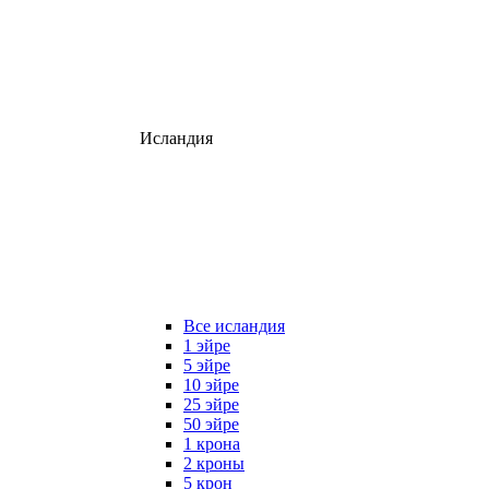
Исландия
Все исландия
1 эйре
5 эйре
10 эйре
25 эйре
50 эйре
1 крона
2 кроны
5 крон