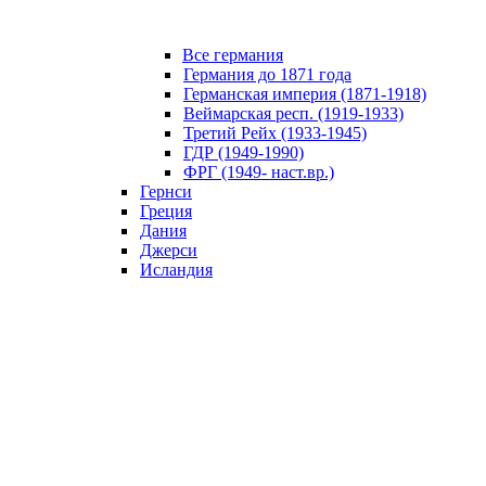
Все германия
Германия до 1871 года
Германская империя (1871-1918)
Веймарская респ. (1919-1933)
Третий Рейх (1933-1945)
ГДР (1949-1990)
ФРГ (1949- наст.вр.)
Гернси
Греция
Дания
Джерси
Исландия