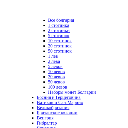
Все болгария
1 стотинка
2 стотинки
5 стотинок
10 стотинок
20 стотинок
50 стотинок
1 лев
2 лева
5 левов
10 левов
20 левов
50 левов
100 левов
Наборы монет Болгарии
Босния и Герцеговина
Ватикан и Сан-Марино
Великобритания
Британские колонии
Венгрия
Гибралтар