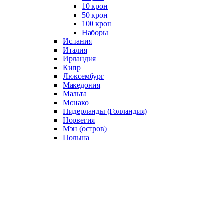
10 крон
50 крон
100 крон
Наборы
Испания
Италия
Ирландия
Кипр
Люксембург
Македония
Мальта
Монако
Нидерланды (Голландия)
Норвегия
Мэн (остров)
Польша