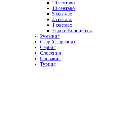
20 сентаво
10 сентаво
5 сентаво
4 сентаво
1 сентаво
Евро и Евроценты
Румыния
Саар (Саарланд)
Сербия
Словения
Словакия
Турция