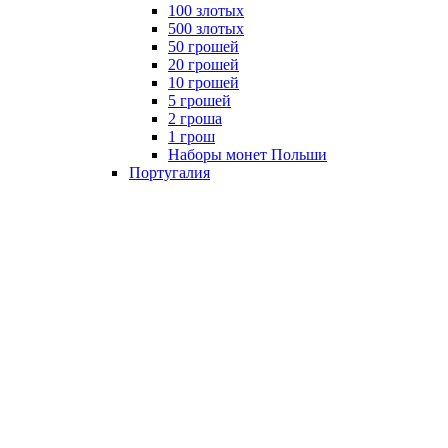
100 злотых
500 злотых
50 грошей
20 грошей
10 грошей
5 грошей
2 гроша
1 грош
Наборы монет Польши
Португалия