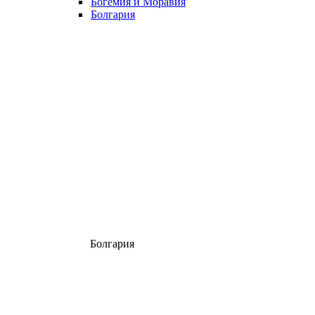
Богемия и Моравия
Болгария
Болгария