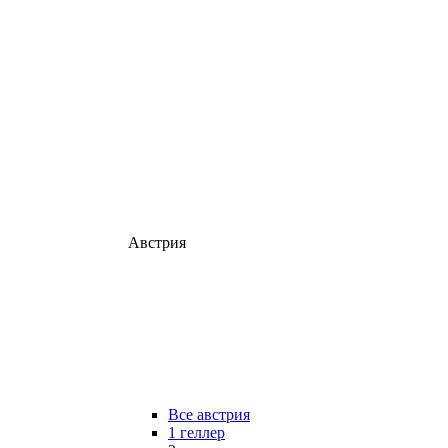
Австрия
Все австрия
1 геллер