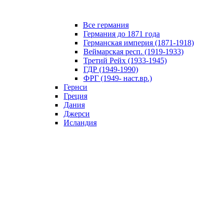
Все германия
Германия до 1871 года
Германская империя (1871-1918)
Веймарская респ. (1919-1933)
Третий Рейх (1933-1945)
ГДР (1949-1990)
ФРГ (1949- наст.вр.)
Гернси
Греция
Дания
Джерси
Исландия