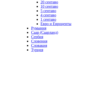
20 сентаво
10 сентаво
5 сентаво
4 сентаво
1 сентаво
Евро и Евроценты
Румыния
Саар (Саарланд)
Сербия
Словения
Словакия
Турция