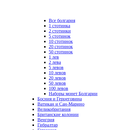
Все болгария
1 стотинка
2 стотинки
5 стотинок
10 стотинок
20 стотинок
50 стотинок
1 лев
2 лева
5 левов
10 левов
20 левов
50 левов
100 левов
Наборы монет Болгарии
Босния и Герцеговина
Ватикан и Сан-Марино
Великобритания
Британские колонии
Венгрия
Гибралтар