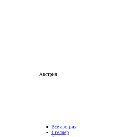
Австрия
Все австрия
1 геллер