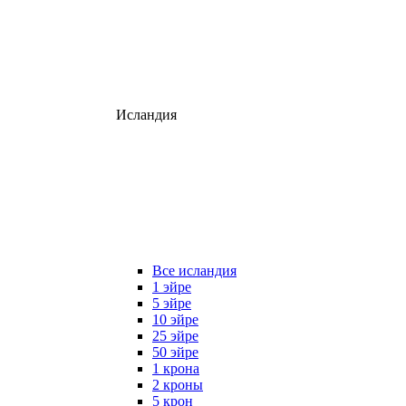
Исландия
Все исландия
1 эйре
5 эйре
10 эйре
25 эйре
50 эйре
1 крона
2 кроны
5 крон