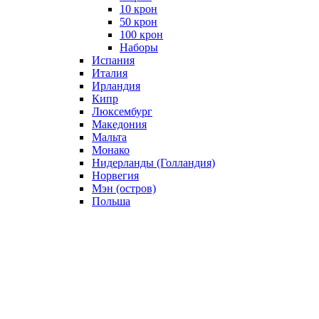
10 крон
50 крон
100 крон
Наборы
Испания
Италия
Ирландия
Кипр
Люксембург
Македония
Мальта
Монако
Нидерланды (Голландия)
Норвегия
Мэн (остров)
Польша