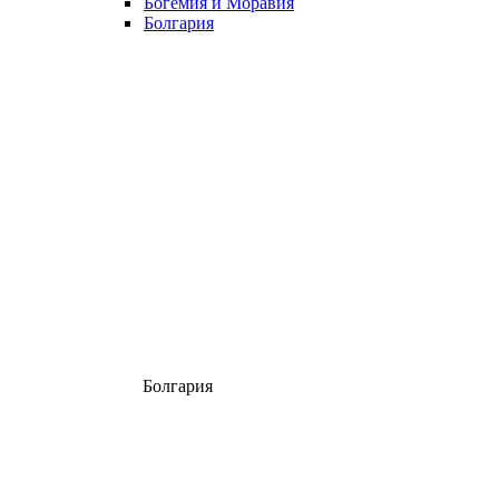
Богемия и Моравия
Болгария
Болгария