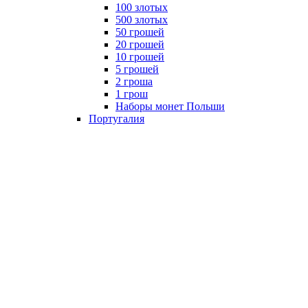
100 злотых
500 злотых
50 грошей
20 грошей
10 грошей
5 грошей
2 гроша
1 грош
Наборы монет Польши
Португалия