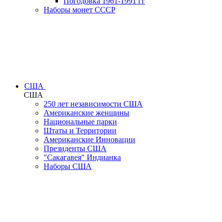
Погодовка 1961-1991 гг
Наборы монет СССР
США
США
250 лет независимости США
Американские женщины
Национальные парки
Штаты и Территории
Американские Инновации
Президенты США
"Сакагавея" Индианка
Наборы США