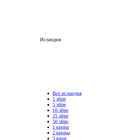
Исландия
Все исландия
1 эйре
5 эйре
10 эйре
25 эйре
50 эйре
1 крона
2 кроны
5 крон