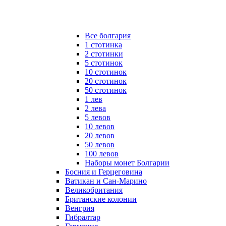
Все болгария
1 стотинка
2 стотинки
5 стотинок
10 стотинок
20 стотинок
50 стотинок
1 лев
2 лева
5 левов
10 левов
20 левов
50 левов
100 левов
Наборы монет Болгарии
Босния и Герцеговина
Ватикан и Сан-Марино
Великобритания
Британские колонии
Венгрия
Гибралтар