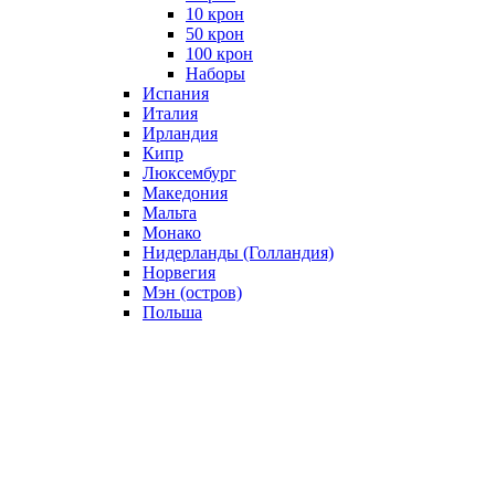
10 крон
50 крон
100 крон
Наборы
Испания
Италия
Ирландия
Кипр
Люксембург
Македония
Мальта
Монако
Нидерланды (Голландия)
Норвегия
Мэн (остров)
Польша