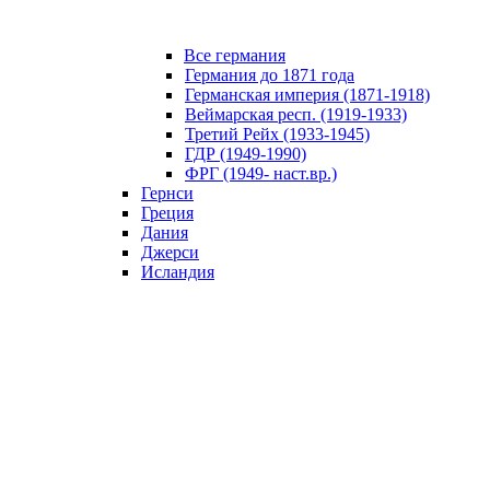
Все германия
Германия до 1871 года
Германская империя (1871-1918)
Веймарская респ. (1919-1933)
Третий Рейх (1933-1945)
ГДР (1949-1990)
ФРГ (1949- наст.вр.)
Гернси
Греция
Дания
Джерси
Исландия