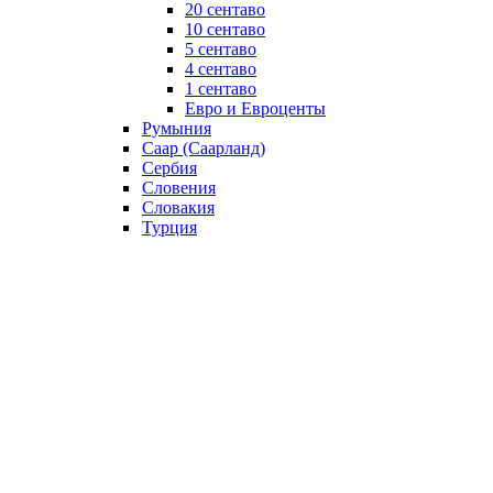
20 сентаво
10 сентаво
5 сентаво
4 сентаво
1 сентаво
Евро и Евроценты
Румыния
Саар (Саарланд)
Сербия
Словения
Словакия
Турция