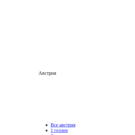
Австрия
Все австрия
1 геллер