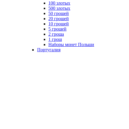
100 злотых
500 злотых
50 грошей
20 грошей
10 грошей
5 грошей
2 гроша
1 грош
Наборы монет Польши
Португалия