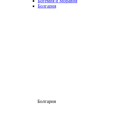
Богемия и Моравия
Болгария
Болгария