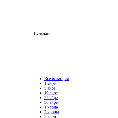
Исландия
Все исландия
1 эйре
5 эйре
10 эйре
25 эйре
50 эйре
1 крона
2 кроны
5 крон