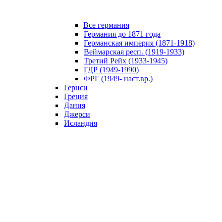
Все германия
Германия до 1871 года
Германская империя (1871-1918)
Веймарская респ. (1919-1933)
Третий Рейх (1933-1945)
ГДР (1949-1990)
ФРГ (1949- наст.вр.)
Гернси
Греция
Дания
Джерси
Исландия