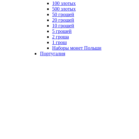
100 злотых
500 злотых
50 грошей
20 грошей
10 грошей
5 грошей
2 гроша
1 грош
Наборы монет Польши
Португалия