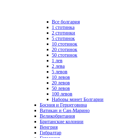
Все болгария
1 стотинка
2 стотинки
5 стотинок
10 стотинок
20 стотинок
50 стотинок
1 лев
2 лева
5 левов
10 левов
20 левов
50 левов
100 левов
Наборы монет Болгарии
Босния и Герцеговина
Ватикан и Сан-Марино
Великобритания
Британские колонии
Венгрия
Гибралтар