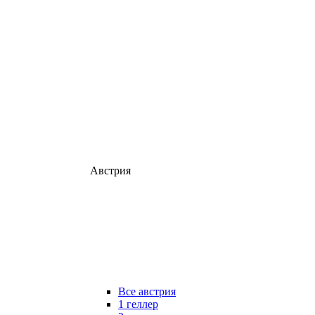
Австрия
Все австрия
1 геллер