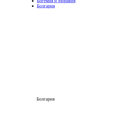
Богемия и Моравия
Болгария
Болгария