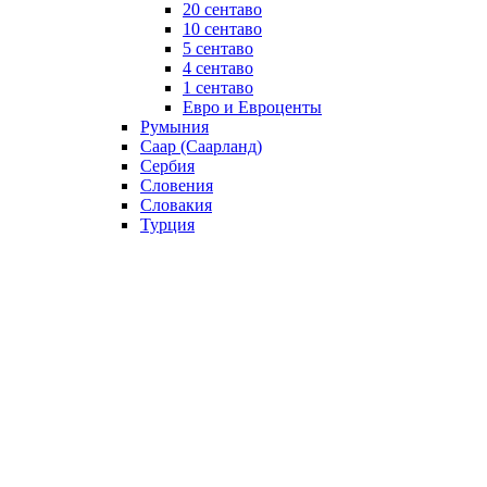
20 сентаво
10 сентаво
5 сентаво
4 сентаво
1 сентаво
Евро и Евроценты
Румыния
Саар (Саарланд)
Сербия
Словения
Словакия
Турция