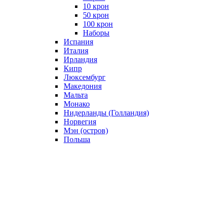
10 крон
50 крон
100 крон
Наборы
Испания
Италия
Ирландия
Кипр
Люксембург
Македония
Мальта
Монако
Нидерланды (Голландия)
Норвегия
Мэн (остров)
Польша