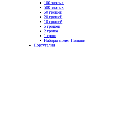
100 злотых
500 злотых
50 грошей
20 грошей
10 грошей
5 грошей
2 гроша
1 грош
Наборы монет Польши
Португалия