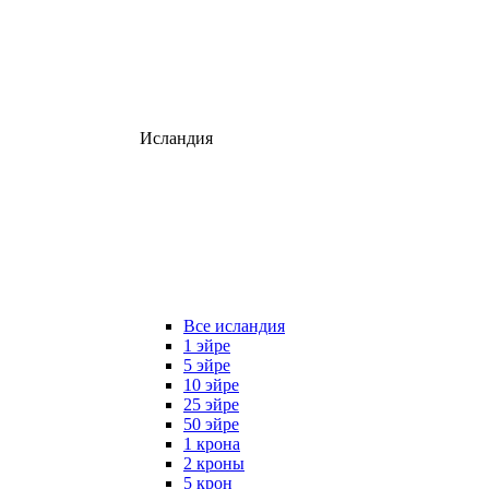
Исландия
Все исландия
1 эйре
5 эйре
10 эйре
25 эйре
50 эйре
1 крона
2 кроны
5 крон