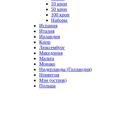
10 крон
50 крон
100 крон
Наборы
Испания
Италия
Ирландия
Кипр
Люксембург
Македония
Мальта
Монако
Нидерланды (Голландия)
Норвегия
Мэн (остров)
Польша