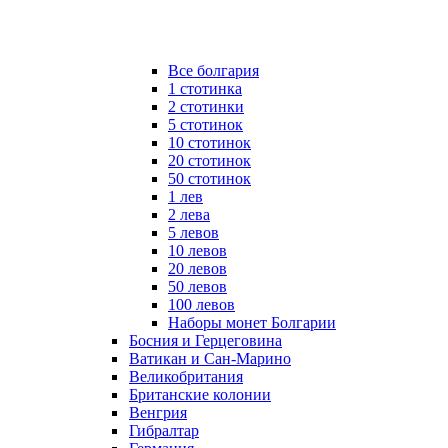
Все болгария
1 стотинка
2 стотинки
5 стотинок
10 стотинок
20 стотинок
50 стотинок
1 лев
2 лева
5 левов
10 левов
20 левов
50 левов
100 левов
Наборы монет Болгарии
Босния и Герцеговина
Ватикан и Сан-Марино
Великобритания
Британские колонии
Венгрия
Гибралтар