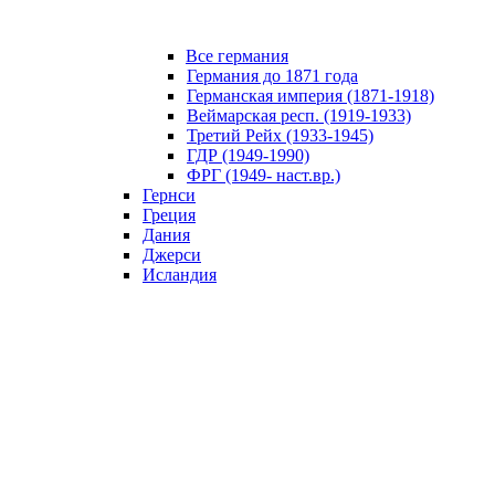
Все германия
Германия до 1871 года
Германская империя (1871-1918)
Веймарская респ. (1919-1933)
Третий Рейх (1933-1945)
ГДР (1949-1990)
ФРГ (1949- наст.вр.)
Гернси
Греция
Дания
Джерси
Исландия