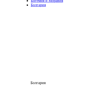
Богемия и Моравия
Болгария
Болгария