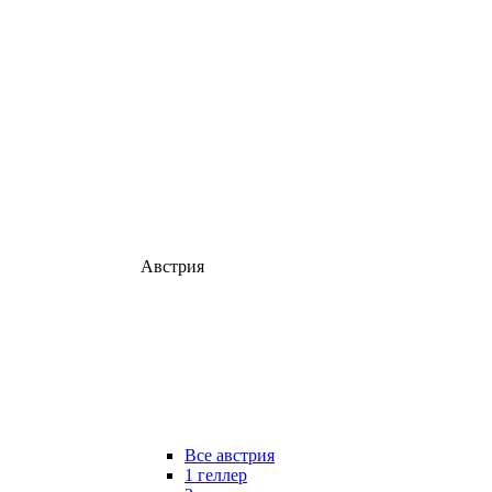
Австрия
Все австрия
1 геллер