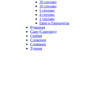
20 сентаво
10 сентаво
5 сентаво
4 сентаво
1 сентаво
Евро и Евроценты
Румыния
Саар (Саарланд)
Сербия
Словения
Словакия
Турция