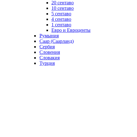
20 сентаво
10 сентаво
5 сентаво
4 сентаво
1 сентаво
Евро и Евроценты
Румыния
Саар (Саарланд)
Сербия
Словения
Словакия
Турция