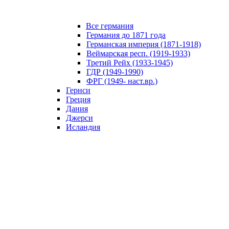
Все германия
Германия до 1871 года
Германская империя (1871-1918)
Веймарская респ. (1919-1933)
Третий Рейх (1933-1945)
ГДР (1949-1990)
ФРГ (1949- наст.вр.)
Гернси
Греция
Дания
Джерси
Исландия