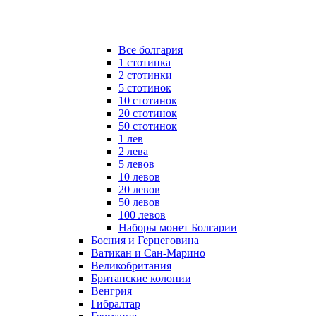
Все болгария
1 стотинка
2 стотинки
5 стотинок
10 стотинок
20 стотинок
50 стотинок
1 лев
2 лева
5 левов
10 левов
20 левов
50 левов
100 левов
Наборы монет Болгарии
Босния и Герцеговина
Ватикан и Сан-Марино
Великобритания
Британские колонии
Венгрия
Гибралтар