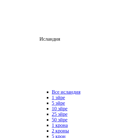
Исландия
Все исландия
1 эйре
5 эйре
10 эйре
25 эйре
50 эйре
1 крона
2 кроны
5 крон