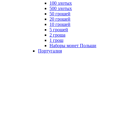
100 злотых
500 злотых
50 грошей
20 грошей
10 грошей
5 грошей
2 гроша
1 грош
Наборы монет Польши
Португалия