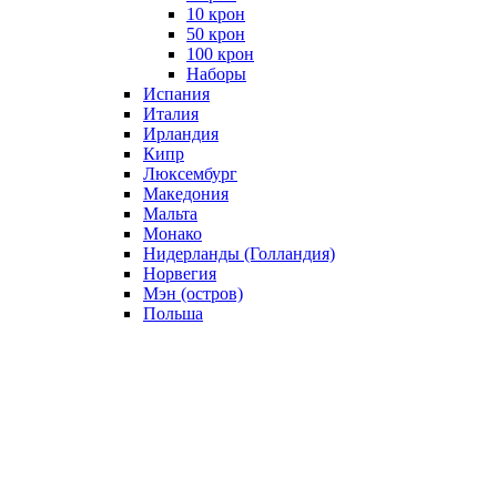
10 крон
50 крон
100 крон
Наборы
Испания
Италия
Ирландия
Кипр
Люксембург
Македония
Мальта
Монако
Нидерланды (Голландия)
Норвегия
Мэн (остров)
Польша