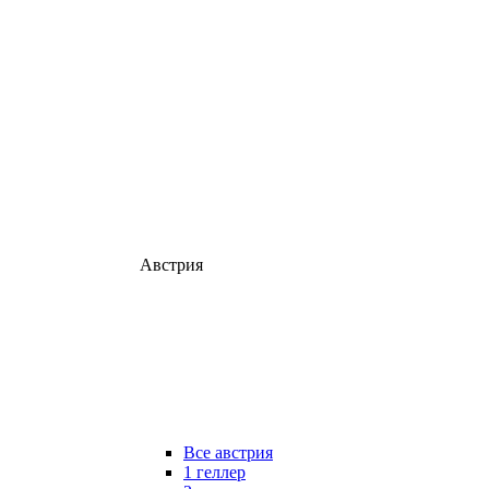
Австрия
Все австрия
1 геллер