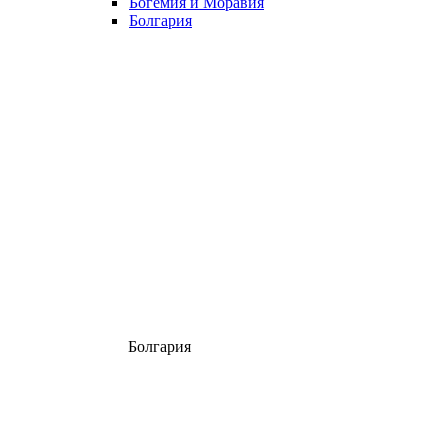
Богемия и Моравия
Болгария
Болгария