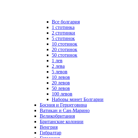
Все болгария
1 стотинка
2 стотинки
5 стотинок
10 стотинок
20 стотинок
50 стотинок
1 лев
2 лева
5 левов
10 левов
20 левов
50 левов
100 левов
Наборы монет Болгарии
Босния и Герцеговина
Ватикан и Сан-Марино
Великобритания
Британские колонии
Венгрия
Гибралтар