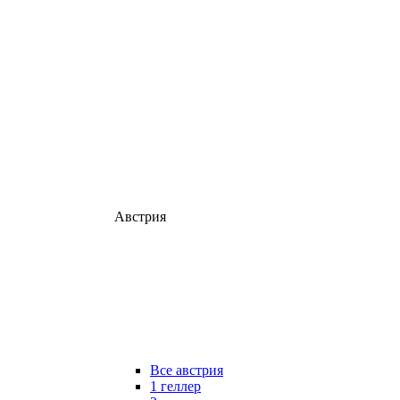
Австрия
Все австрия
1 геллер