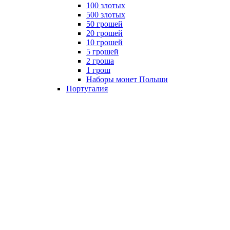
100 злотых
500 злотых
50 грошей
20 грошей
10 грошей
5 грошей
2 гроша
1 грош
Наборы монет Польши
Португалия