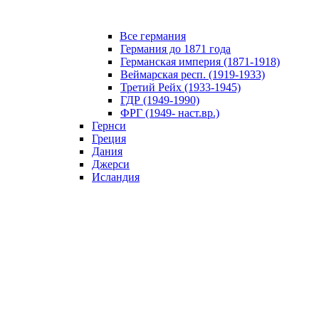
Все германия
Германия до 1871 года
Германская империя (1871-1918)
Веймарская респ. (1919-1933)
Третий Рейх (1933-1945)
ГДР (1949-1990)
ФРГ (1949- наст.вр.)
Гернси
Греция
Дания
Джерси
Исландия