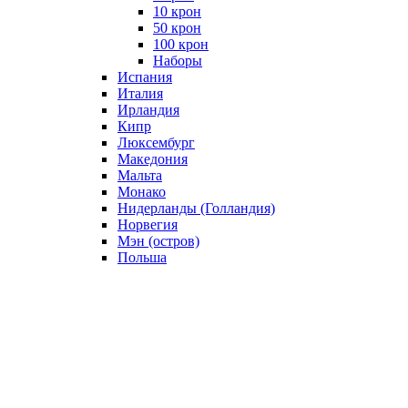
10 крон
50 крон
100 крон
Наборы
Испания
Италия
Ирландия
Кипр
Люксембург
Македония
Мальта
Монако
Нидерланды (Голландия)
Норвегия
Мэн (остров)
Польша