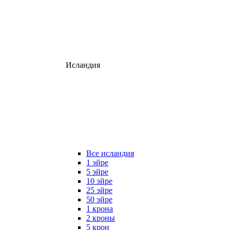
Исландия
Все исландия
1 эйре
5 эйре
10 эйре
25 эйре
50 эйре
1 крона
2 кроны
5 крон