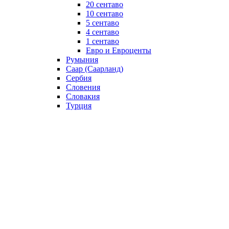
20 сентаво
10 сентаво
5 сентаво
4 сентаво
1 сентаво
Евро и Евроценты
Румыния
Саар (Саарланд)
Сербия
Словения
Словакия
Турция