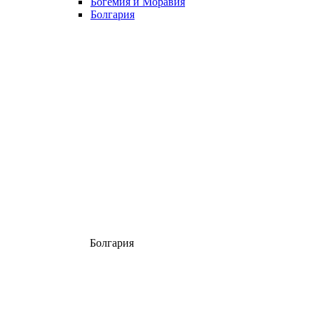
Богемия и Моравия
Болгария
Болгария