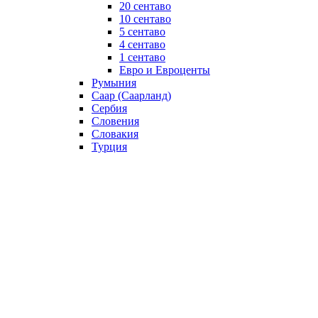
20 сентаво
10 сентаво
5 сентаво
4 сентаво
1 сентаво
Евро и Евроценты
Румыния
Саар (Саарланд)
Сербия
Словения
Словакия
Турция