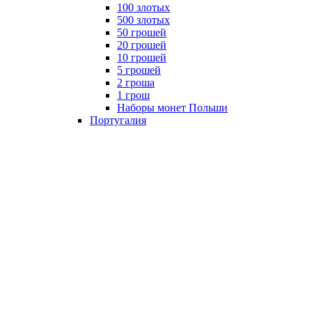
100 злотых
500 злотых
50 грошей
20 грошей
10 грошей
5 грошей
2 гроша
1 грош
Наборы монет Польши
Португалия