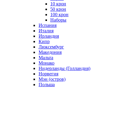
10 крон
50 крон
100 крон
Наборы
Испания
Италия
Ирландия
Кипр
Люксембург
Македония
Мальта
Монако
Нидерланды (Голландия)
Норвегия
Мэн (остров)
Польша