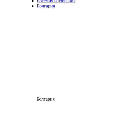
Богемия и Моравия
Болгария
Болгария