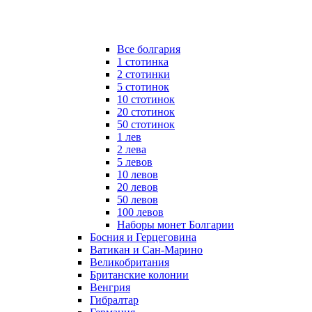
Все болгария
1 стотинка
2 стотинки
5 стотинок
10 стотинок
20 стотинок
50 стотинок
1 лев
2 лева
5 левов
10 левов
20 левов
50 левов
100 левов
Наборы монет Болгарии
Босния и Герцеговина
Ватикан и Сан-Марино
Великобритания
Британские колонии
Венгрия
Гибралтар