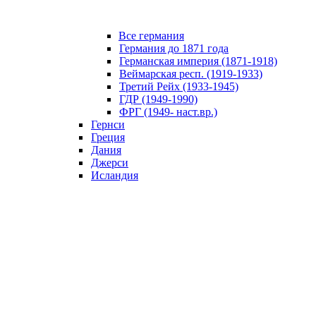
Все германия
Германия до 1871 года
Германская империя (1871-1918)
Веймарская респ. (1919-1933)
Третий Рейх (1933-1945)
ГДР (1949-1990)
ФРГ (1949- наст.вр.)
Гернси
Греция
Дания
Джерси
Исландия