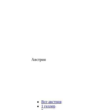
Австрия
Все австрия
1 геллер