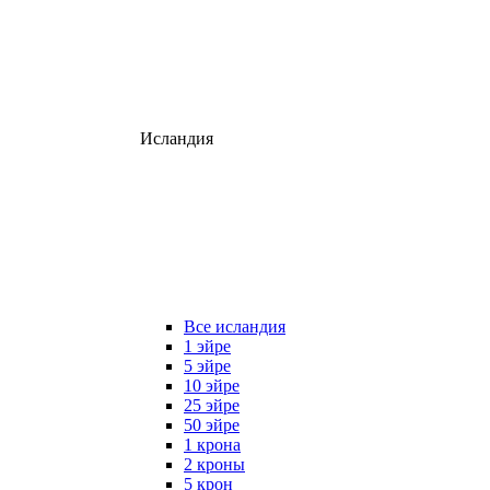
Исландия
Все исландия
1 эйре
5 эйре
10 эйре
25 эйре
50 эйре
1 крона
2 кроны
5 крон