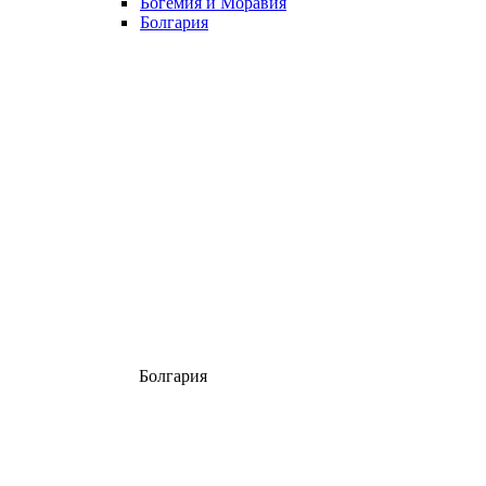
Богемия и Моравия
Болгария
Болгария