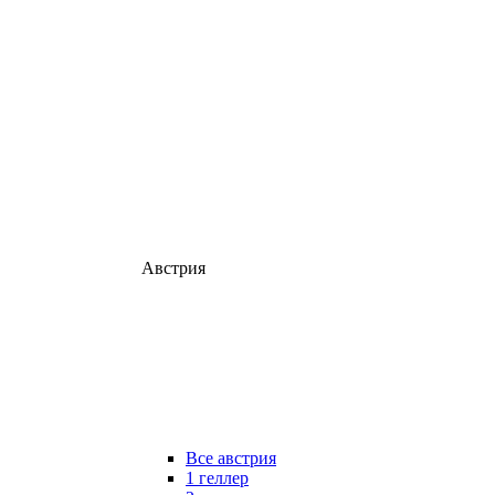
Австрия
Все австрия
1 геллер