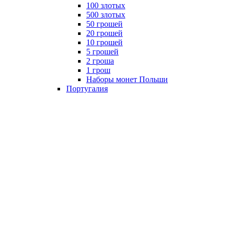
100 злотых
500 злотых
50 грошей
20 грошей
10 грошей
5 грошей
2 гроша
1 грош
Наборы монет Польши
Португалия