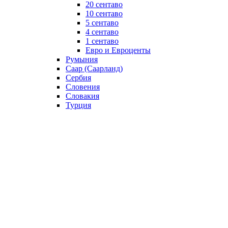
20 сентаво
10 сентаво
5 сентаво
4 сентаво
1 сентаво
Евро и Евроценты
Румыния
Саар (Саарланд)
Сербия
Словения
Словакия
Турция