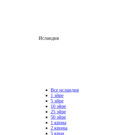
Исландия
Все исландия
1 эйре
5 эйре
10 эйре
25 эйре
50 эйре
1 крона
2 кроны
5 крон