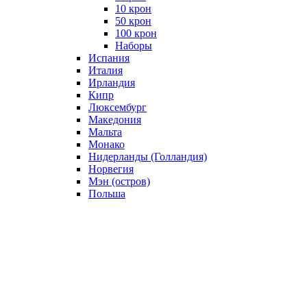
10 крон
50 крон
100 крон
Наборы
Испания
Италия
Ирландия
Кипр
Люксембург
Македония
Мальта
Монако
Нидерланды (Голландия)
Норвегия
Мэн (остров)
Польша