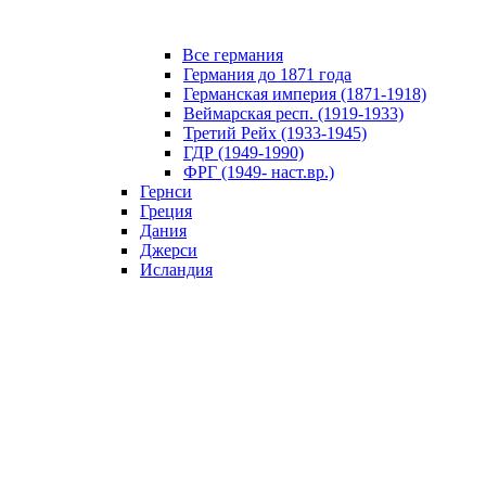
Все германия
Германия до 1871 года
Германская империя (1871-1918)
Веймарская респ. (1919-1933)
Третий Рейх (1933-1945)
ГДР (1949-1990)
ФРГ (1949- наст.вр.)
Гернси
Греция
Дания
Джерси
Исландия