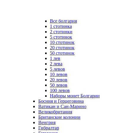
Все болгария
1 стотинка
2 стотинки
5 стотинок
10 стотинок
20 стотинок
50 стотинок
1 лев
2 лева
5 левов
10 левов
20 левов
50 левов
100 левов
Наборы монет Болгарии
Босния и Герцеговина
Ватикан и Сан-Марино
Великобритания
Британские колонии
Венгрия
Гибралтар