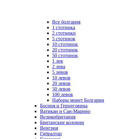
Все болгария
1 стотинка
2 стотинки
5 стотинок
10 стотинок
20 стотинок
50 стотинок
1 лев
2 лева
5 левов
10 левов
20 левов
50 левов
100 левов
Наборы монет Болгарии
Босния и Герцеговина
Ватикан и Сан-Марино
Великобритания
Британские колонии
Венгрия
Гибралтар