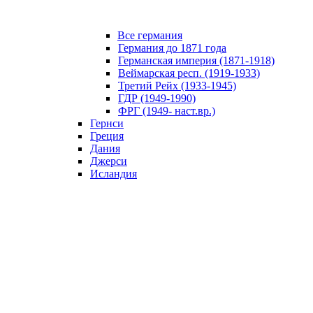
Все германия
Германия до 1871 года
Германская империя (1871-1918)
Веймарская респ. (1919-1933)
Третий Рейх (1933-1945)
ГДР (1949-1990)
ФРГ (1949- наст.вр.)
Гернси
Греция
Дания
Джерси
Исландия