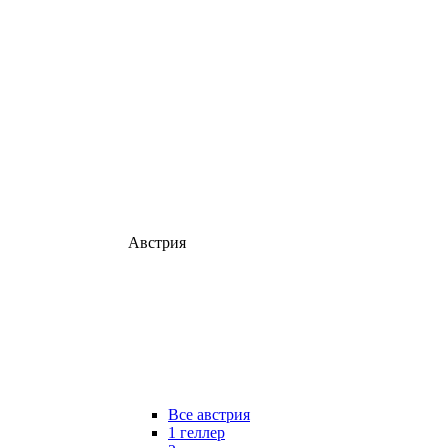
Австрия
Все австрия
1 геллер