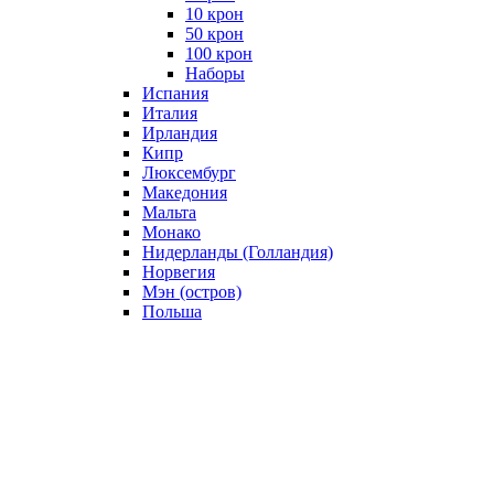
10 крон
50 крон
100 крон
Наборы
Испания
Италия
Ирландия
Кипр
Люксембург
Македония
Мальта
Монако
Нидерланды (Голландия)
Норвегия
Мэн (остров)
Польша