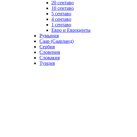
20 сентаво
10 сентаво
5 сентаво
4 сентаво
1 сентаво
Евро и Евроценты
Румыния
Саар (Саарланд)
Сербия
Словения
Словакия
Турция