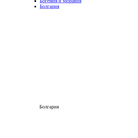
Богемия и Моравия
Болгария
Болгария