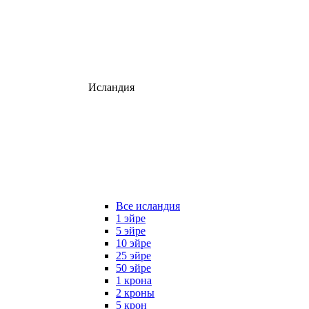
Исландия
Все исландия
1 эйре
5 эйре
10 эйре
25 эйре
50 эйре
1 крона
2 кроны
5 крон