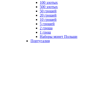
100 злотых
500 злотых
50 грошей
20 грошей
10 грошей
5 грошей
2 гроша
1 грош
Наборы монет Польши
Португалия