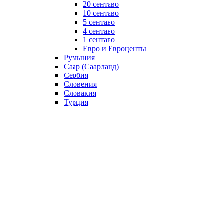
20 сентаво
10 сентаво
5 сентаво
4 сентаво
1 сентаво
Евро и Евроценты
Румыния
Саар (Саарланд)
Сербия
Словения
Словакия
Турция