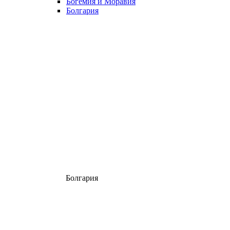
Богемия и Моравия
Болгария
Болгария