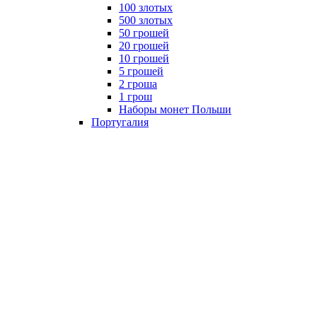
100 злотых
500 злотых
50 грошей
20 грошей
10 грошей
5 грошей
2 гроша
1 грош
Наборы монет Польши
Португалия