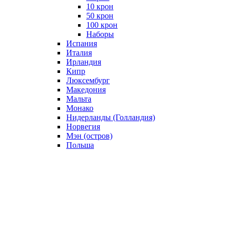
10 крон
50 крон
100 крон
Наборы
Испания
Италия
Ирландия
Кипр
Люксембург
Македония
Мальта
Монако
Нидерланды (Голландия)
Норвегия
Мэн (остров)
Польша