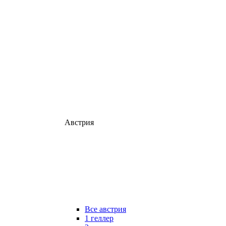
Австрия
Все австрия
1 геллер