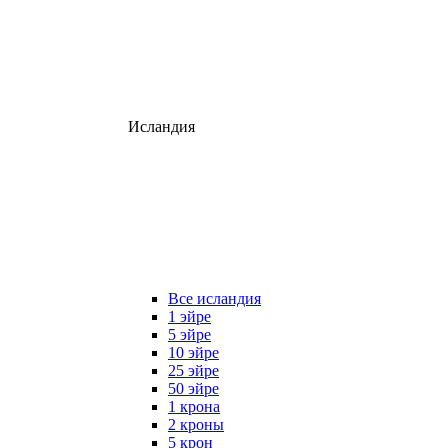
Исландия
Все исландия
1 эйре
5 эйре
10 эйре
25 эйре
50 эйре
1 крона
2 кроны
5 крон