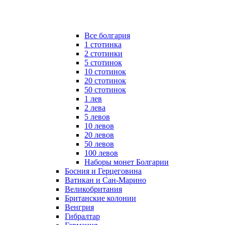
Все болгария
1 стотинка
2 стотинки
5 стотинок
10 стотинок
20 стотинок
50 стотинок
1 лев
2 лева
5 левов
10 левов
20 левов
50 левов
100 левов
Наборы монет Болгарии
Босния и Герцеговина
Ватикан и Сан-Марино
Великобритания
Британские колонии
Венгрия
Гибралтар