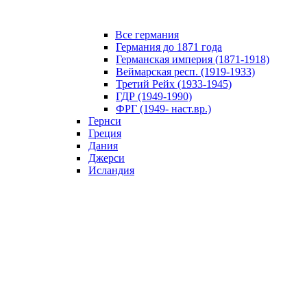
Все германия
Германия до 1871 года
Германская империя (1871-1918)
Веймарская респ. (1919-1933)
Третий Рейх (1933-1945)
ГДР (1949-1990)
ФРГ (1949- наст.вр.)
Гернси
Греция
Дания
Джерси
Исландия