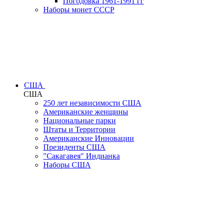
Погодовка 1961-1991 гг
Наборы монет СССР
США
США
250 лет независимости США
Американские женщины
Национальные парки
Штаты и Территории
Американские Инновации
Президенты США
"Сакагавея" Индианка
Наборы США