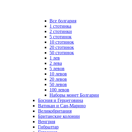
Все болгария
1 стотинка
2 стотинки
5 стотинок
10 стотинок
20 стотинок
50 стотинок
1 лев
2 лева
5 левов
10 левов
20 левов
50 левов
100 левов
Наборы монет Болгарии
Босния и Герцеговина
Ватикан и Сан-Марино
Великобритания
Британские колонии
Венгрия
Гибралтар