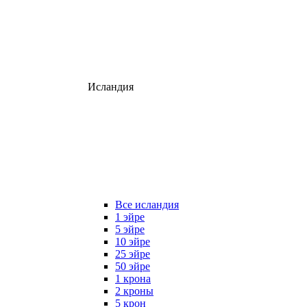
Исландия
Все исландия
1 эйре
5 эйре
10 эйре
25 эйре
50 эйре
1 крона
2 кроны
5 крон