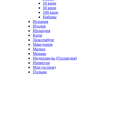
10 крон
50 крон
100 крон
Наборы
Испания
Италия
Ирландия
Кипр
Люксембург
Македония
Мальта
Монако
Нидерланды (Голландия)
Норвегия
Мэн (остров)
Польша