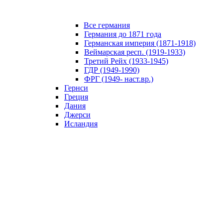
Все германия
Германия до 1871 года
Германская империя (1871-1918)
Веймарская респ. (1919-1933)
Третий Рейх (1933-1945)
ГДР (1949-1990)
ФРГ (1949- наст.вр.)
Гернси
Греция
Дания
Джерси
Исландия