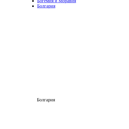
Богемия и Моравия
Болгария
Болгария