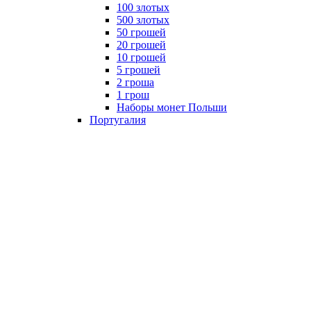
100 злотых
500 злотых
50 грошей
20 грошей
10 грошей
5 грошей
2 гроша
1 грош
Наборы монет Польши
Португалия