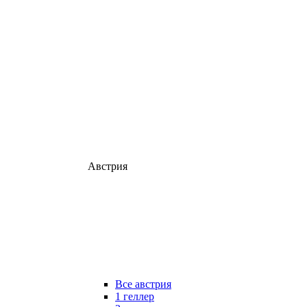
Австрия
Все австрия
1 геллер