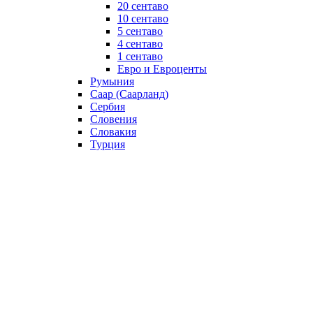
20 сентаво
10 сентаво
5 сентаво
4 сентаво
1 сентаво
Евро и Евроценты
Румыния
Саар (Саарланд)
Сербия
Словения
Словакия
Турция