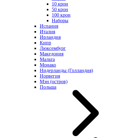
10 крон
50 крон
100 крон
Наборы
Испания
Италия
Ирландия
Кипр
Люксембург
Македония
Мальта
Монако
Нидерланды (Голландия)
Норвегия
Мэн (остров)
Польша