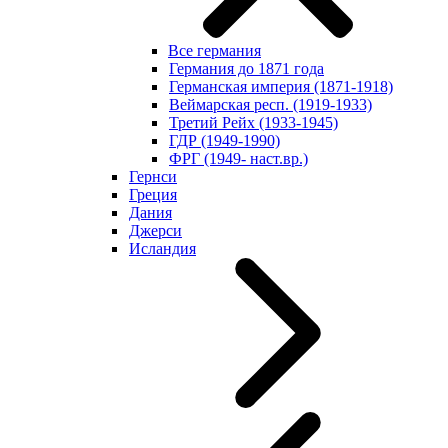
Все германия
Германия до 1871 года
Германская империя (1871-1918)
Веймарская респ. (1919-1933)
Третий Рейх (1933-1945)
ГДР (1949-1990)
ФРГ (1949- наст.вр.)
Гернси
Греция
Дания
Джерси
Исландия