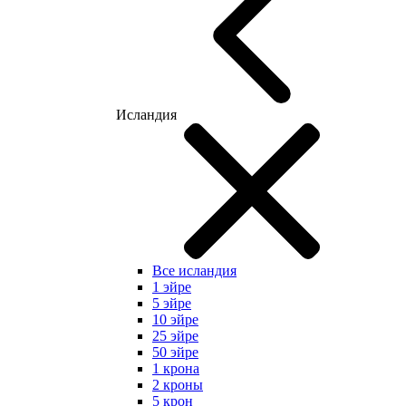
Исландия
Все исландия
1 эйре
5 эйре
10 эйре
25 эйре
50 эйре
1 крона
2 кроны
5 крон