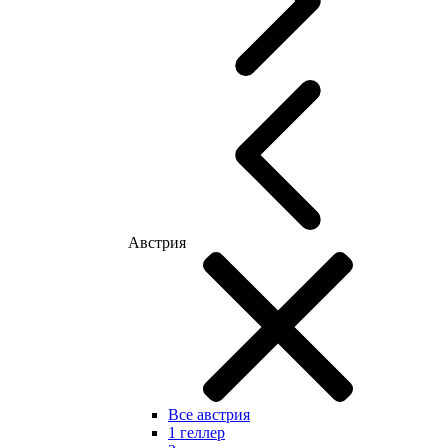
Австрия
Все австрия
1 геллер