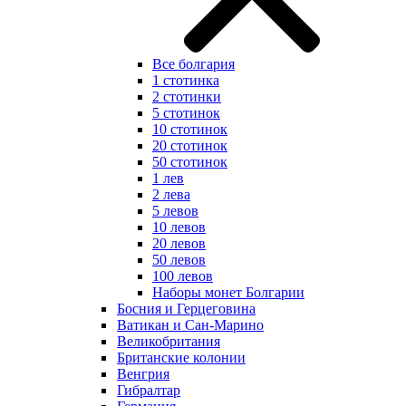
Все болгария
1 стотинка
2 стотинки
5 стотинок
10 стотинок
20 стотинок
50 стотинок
1 лев
2 лева
5 левов
10 левов
20 левов
50 левов
100 левов
Наборы монет Болгарии
Босния и Герцеговина
Ватикан и Сан-Марино
Великобритания
Британские колонии
Венгрия
Гибралтар