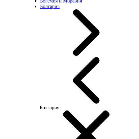
Богемия и Моравия
Болгария
Болгария