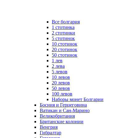
Все болгария
1 стотинка
2 стотинки
5 стотинок
10 стотинок
20 стотинок
50 стотинок
1 лев
2 лева
5 левов
10 левов
20 левов
50 левов
100 левов
Наборы монет Болгарии
Босния и Герцеговина
Ватикан и Сан-Марино
Великобритания
Британские колонии
Венгрия
Гибралтар