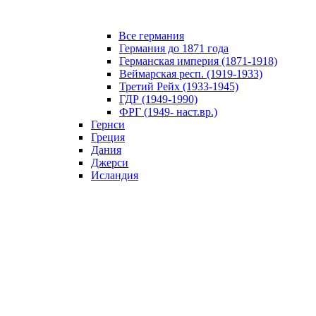
Все германия
Германия до 1871 года
Германская империя (1871-1918)
Веймарская респ. (1919-1933)
Третий Рейх (1933-1945)
ГДР (1949-1990)
ФРГ (1949- наст.вр.)
Гернси
Греция
Дания
Джерси
Исландия