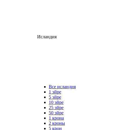
Исландия
Все исландия
1 эйре
5 эйре
10 эйре
25 эйре
50 эйре
1 крона
2 кроны
5 крон