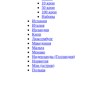
10 крон
50 крон
100 крон
Наборы
Испания
Италия
Ирландия
Кипр
Люксембург
Македония
Мальта
Монако
Нидерланды (Голландия)
Норвегия
Мэн (остров)
Польша