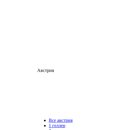
Австрия
Все австрия
1 геллер