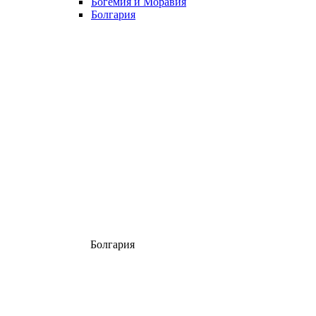
Богемия и Моравия
Болгария
Болгария