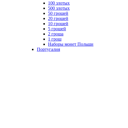
100 злотых
500 злотых
50 грошей
20 грошей
10 грошей
5 грошей
2 гроша
1 грош
Наборы монет Польши
Португалия