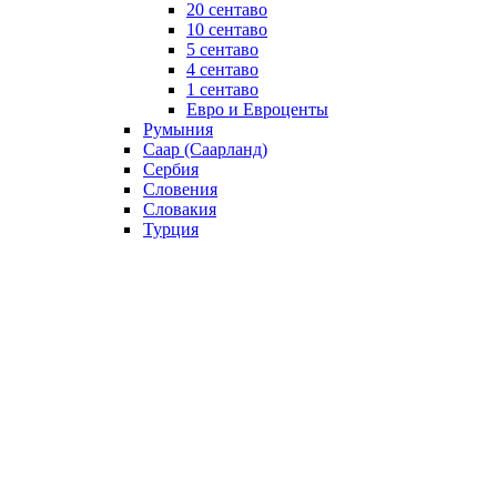
20 сентаво
10 сентаво
5 сентаво
4 сентаво
1 сентаво
Евро и Евроценты
Румыния
Саар (Саарланд)
Сербия
Словения
Словакия
Турция