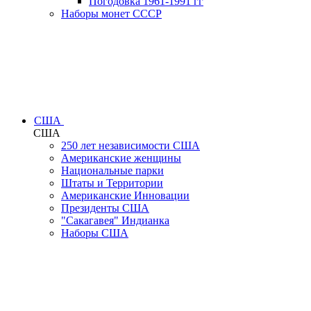
Погодовка 1961-1991 гг
Наборы монет СССР
США
США
250 лет независимости США
Американские женщины
Национальные парки
Штаты и Территории
Американские Инновации
Президенты США
"Сакагавея" Индианка
Наборы США