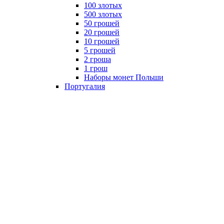
100 злотых
500 злотых
50 грошей
20 грошей
10 грошей
5 грошей
2 гроша
1 грош
Наборы монет Польши
Португалия