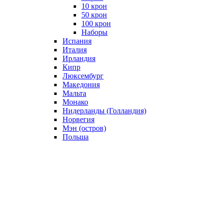
10 крон
50 крон
100 крон
Наборы
Испания
Италия
Ирландия
Кипр
Люксембург
Македония
Мальта
Монако
Нидерланды (Голландия)
Норвегия
Мэн (остров)
Польша