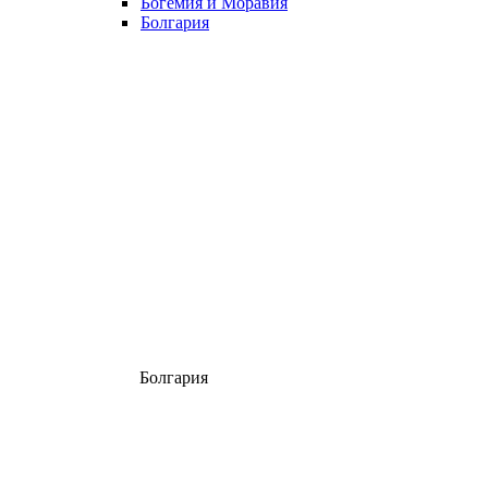
Богемия и Моравия
Болгария
Болгария