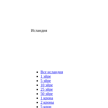
Исландия
Все исландия
1 эйре
5 эйре
10 эйре
25 эйре
50 эйре
1 крона
2 кроны
5 крон