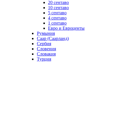
20 сентаво
10 сентаво
5 сентаво
4 сентаво
1 сентаво
Евро и Евроценты
Румыния
Саар (Саарланд)
Сербия
Словения
Словакия
Турция