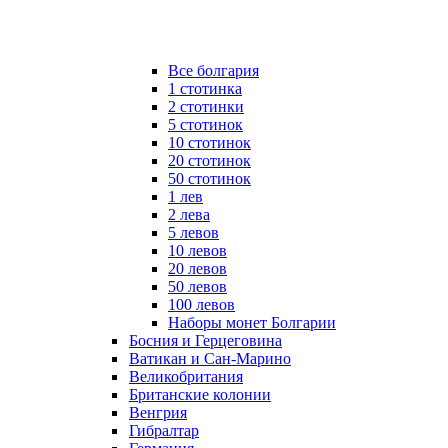
Все болгария
1 стотинка
2 стотинки
5 стотинок
10 стотинок
20 стотинок
50 стотинок
1 лев
2 лева
5 левов
10 левов
20 левов
50 левов
100 левов
Наборы монет Болгарии
Босния и Герцеговина
Ватикан и Сан-Марино
Великобритания
Британские колонии
Венгрия
Гибралтар