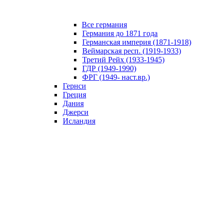
Все германия
Германия до 1871 года
Германская империя (1871-1918)
Веймарская респ. (1919-1933)
Третий Рейх (1933-1945)
ГДР (1949-1990)
ФРГ (1949- наст.вр.)
Гернси
Греция
Дания
Джерси
Исландия