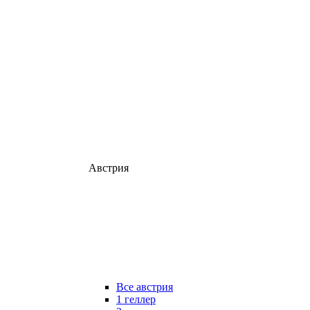
Австрия
Все австрия
1 геллер