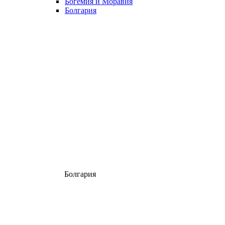
Богемия и Моравия
Болгария
Болгария