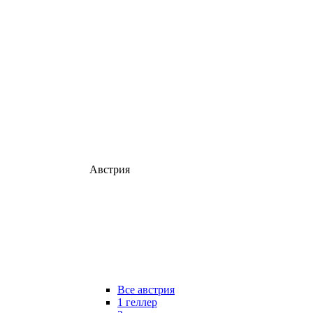
Австрия
Все австрия
1 геллер