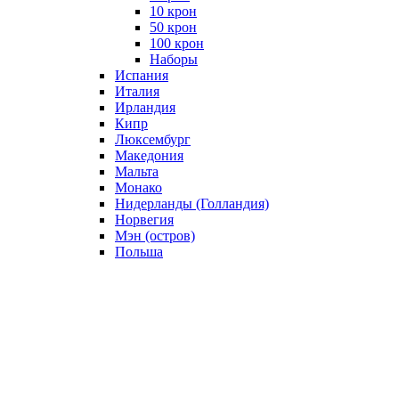
10 крон
50 крон
100 крон
Наборы
Испания
Италия
Ирландия
Кипр
Люксембург
Македония
Мальта
Монако
Нидерланды (Голландия)
Норвегия
Мэн (остров)
Польша