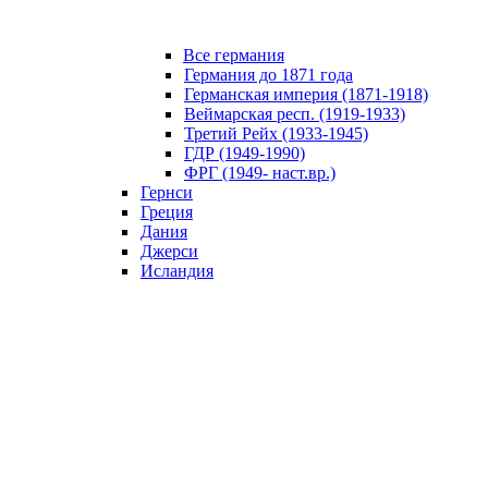
Все германия
Германия до 1871 года
Германская империя (1871-1918)
Веймарская респ. (1919-1933)
Третий Рейх (1933-1945)
ГДР (1949-1990)
ФРГ (1949- наст.вр.)
Гернси
Греция
Дания
Джерси
Исландия