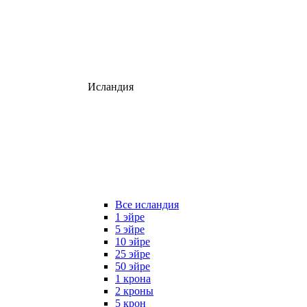
Исландия
Все исландия
1 эйре
5 эйре
10 эйре
25 эйре
50 эйре
1 крона
2 кроны
5 крон