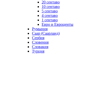
20 сентаво
10 сентаво
5 сентаво
4 сентаво
1 сентаво
Евро и Евроценты
Румыния
Саар (Саарланд)
Сербия
Словения
Словакия
Турция