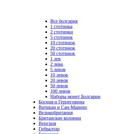
Все болгария
1 стотинка
2 стотинки
5 стотинок
10 стотинок
20 стотинок
50 стотинок
1 лев
2 лева
5 левов
10 левов
20 левов
50 левов
100 левов
Наборы монет Болгарии
Босния и Герцеговина
Ватикан и Сан-Марино
Великобритания
Британские колонии
Венгрия
Гибралтар