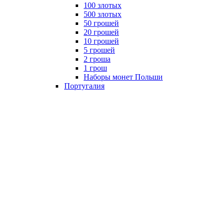
100 злотых
500 злотых
50 грошей
20 грошей
10 грошей
5 грошей
2 гроша
1 грош
Наборы монет Польши
Португалия