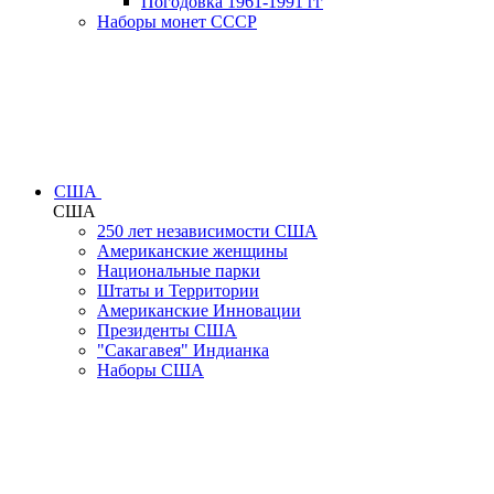
Погодовка 1961-1991 гг
Наборы монет СССР
США
США
250 лет независимости США
Американские женщины
Национальные парки
Штаты и Территории
Американские Инновации
Президенты США
"Сакагавея" Индианка
Наборы США