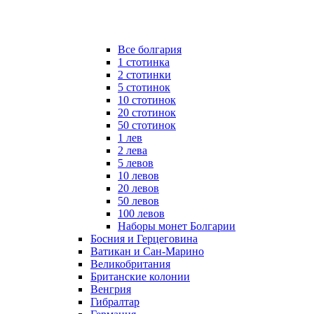
Все болгария
1 стотинка
2 стотинки
5 стотинок
10 стотинок
20 стотинок
50 стотинок
1 лев
2 лева
5 левов
10 левов
20 левов
50 левов
100 левов
Наборы монет Болгарии
Босния и Герцеговина
Ватикан и Сан-Марино
Великобритания
Британские колонии
Венгрия
Гибралтар