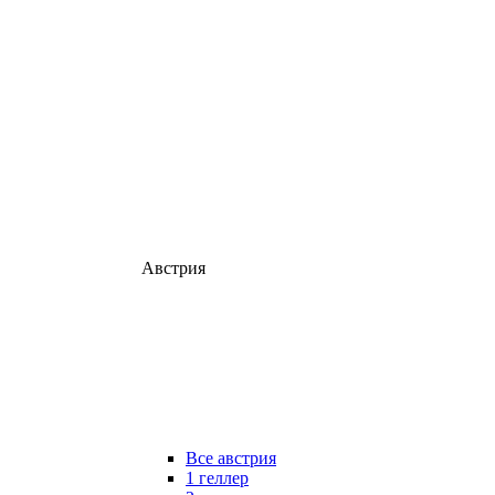
Австрия
Все австрия
1 геллер