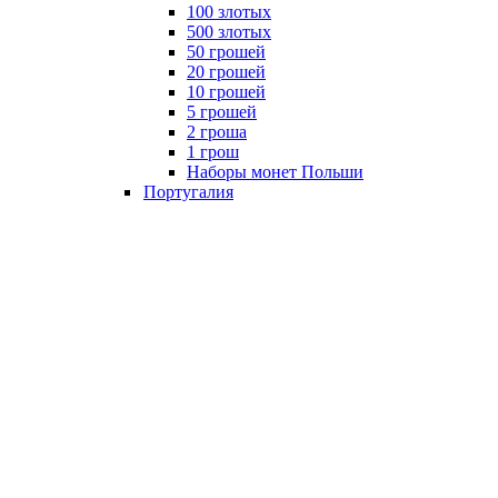
100 злотых
500 злотых
50 грошей
20 грошей
10 грошей
5 грошей
2 гроша
1 грош
Наборы монет Польши
Португалия