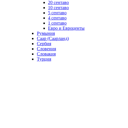
20 сентаво
10 сентаво
5 сентаво
4 сентаво
1 сентаво
Евро и Евроценты
Румыния
Саар (Саарланд)
Сербия
Словения
Словакия
Турция