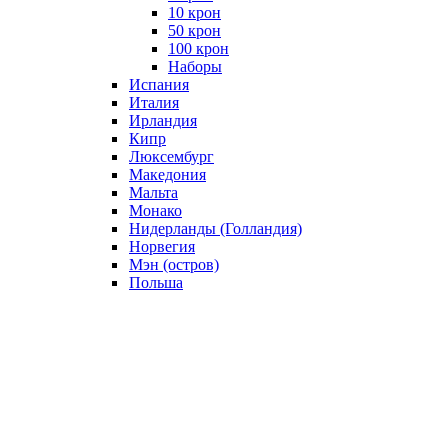
10 крон
50 крон
100 крон
Наборы
Испания
Италия
Ирландия
Кипр
Люксембург
Македония
Мальта
Монако
Нидерланды (Голландия)
Норвегия
Мэн (остров)
Польша