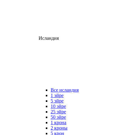
Исландия
Все исландия
1 эйре
5 эйре
10 эйре
25 эйре
50 эйре
1 крона
2 кроны
5 крон