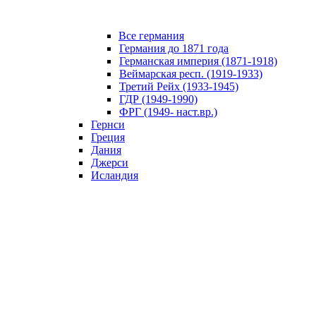
Все германия
Германия до 1871 года
Германская империя (1871-1918)
Веймарская респ. (1919-1933)
Третий Рейх (1933-1945)
ГДР (1949-1990)
ФРГ (1949- наст.вр.)
Гернси
Греция
Дания
Джерси
Исландия