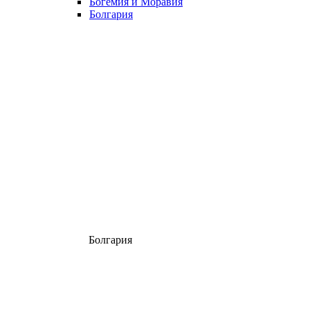
Богемия и Моравия
Болгария
Болгария