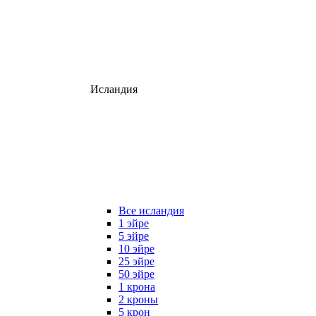
Исландия
Все исландия
1 эйре
5 эйре
10 эйре
25 эйре
50 эйре
1 крона
2 кроны
5 крон