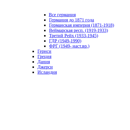
Все германия
Германия до 1871 года
Германская империя (1871-1918)
Веймарская респ. (1919-1933)
Третий Рейх (1933-1945)
ГДР (1949-1990)
ФРГ (1949- наст.вр.)
Гернси
Греция
Дания
Джерси
Исландия