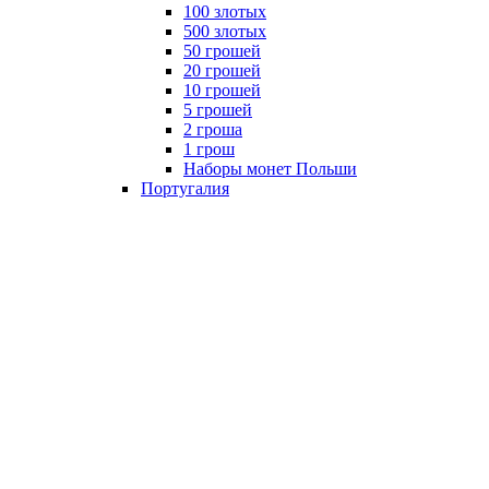
100 злотых
500 злотых
50 грошей
20 грошей
10 грошей
5 грошей
2 гроша
1 грош
Наборы монет Польши
Португалия