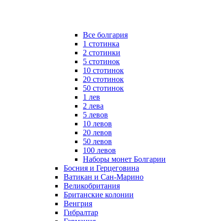
Все болгария
1 стотинка
2 стотинки
5 стотинок
10 стотинок
20 стотинок
50 стотинок
1 лев
2 лева
5 левов
10 левов
20 левов
50 левов
100 левов
Наборы монет Болгарии
Босния и Герцеговина
Ватикан и Сан-Марино
Великобритания
Британские колонии
Венгрия
Гибралтар