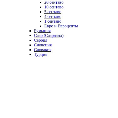
20 сентаво
10 сентаво
5 сентаво
4 сентаво
1 сентаво
Евро и Евроценты
Румыния
Саар (Саарланд)
Сербия
Словения
Словакия
Турция