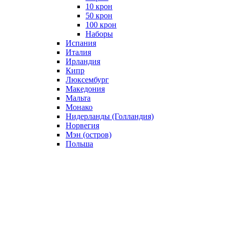
10 крон
50 крон
100 крон
Наборы
Испания
Италия
Ирландия
Кипр
Люксембург
Македония
Мальта
Монако
Нидерланды (Голландия)
Норвегия
Мэн (остров)
Польша