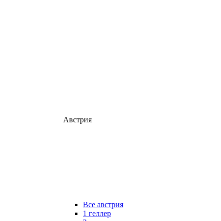
Австрия
Все австрия
1 геллер