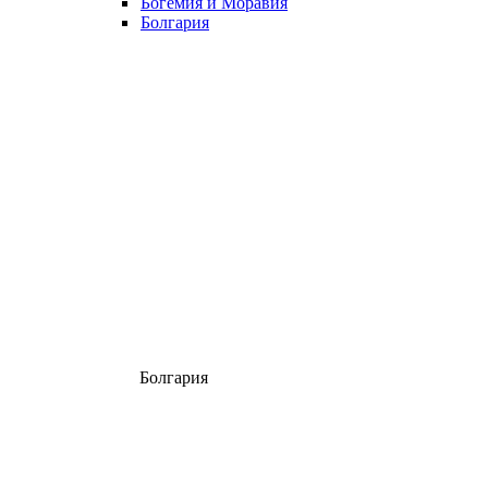
Богемия и Моравия
Болгария
Болгария