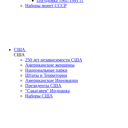
Погодовка 1961-1991 гг
Наборы монет СССР
США
США
250 лет независимости США
Американские женщины
Национальные парки
Штаты и Территории
Американские Инновации
Президенты США
"Сакагавея" Индианка
Наборы США