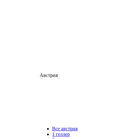
Австрия
Все австрия
1 геллер