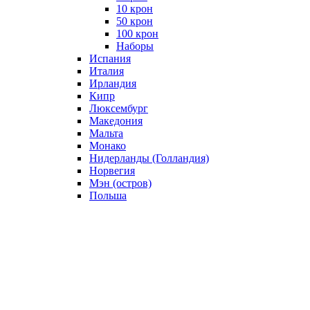
10 крон
50 крон
100 крон
Наборы
Испания
Италия
Ирландия
Кипр
Люксембург
Македония
Мальта
Монако
Нидерланды (Голландия)
Норвегия
Мэн (остров)
Польша