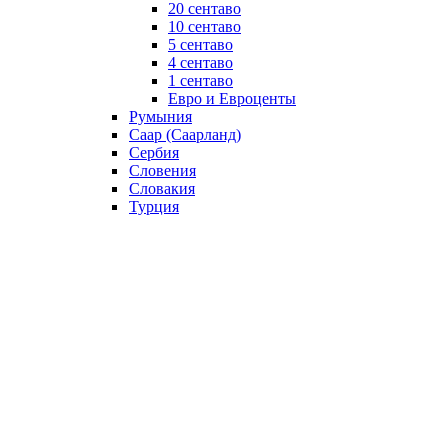
20 сентаво
10 сентаво
5 сентаво
4 сентаво
1 сентаво
Евро и Евроценты
Румыния
Саар (Саарланд)
Сербия
Словения
Словакия
Турция