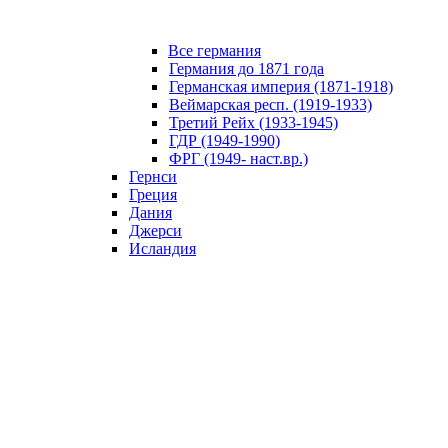
Все германия
Германия до 1871 года
Германская империя (1871-1918)
Веймарская респ. (1919-1933)
Третий Рейх (1933-1945)
ГДР (1949-1990)
ФРГ (1949- наст.вр.)
Гернси
Греция
Дания
Джерси
Исландия