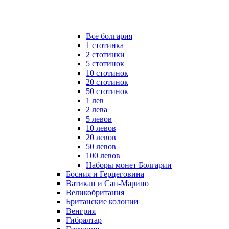
Все болгария
1 стотинка
2 стотинки
5 стотинок
10 стотинок
20 стотинок
50 стотинок
1 лев
2 лева
5 левов
10 левов
20 левов
50 левов
100 левов
Наборы монет Болгарии
Босния и Герцеговина
Ватикан и Сан-Марино
Великобритания
Британские колонии
Венгрия
Гибралтар