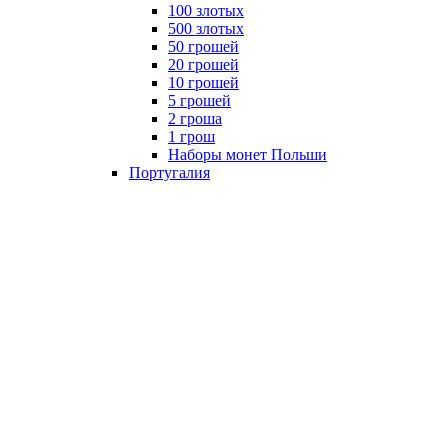
100 злотых
500 злотых
50 грошей
20 грошей
10 грошей
5 грошей
2 гроша
1 грош
Наборы монет Польши
Португалия