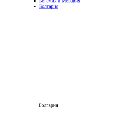
Богемия и Моравия
Болгария
Болгария