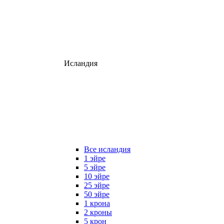
Исландия
Все исландия
1 эйре
5 эйре
10 эйре
25 эйре
50 эйре
1 крона
2 кроны
5 крон