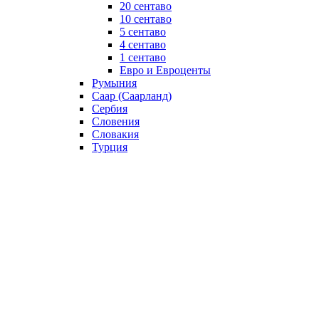
20 сентаво
10 сентаво
5 сентаво
4 сентаво
1 сентаво
Евро и Евроценты
Румыния
Саар (Саарланд)
Сербия
Словения
Словакия
Турция