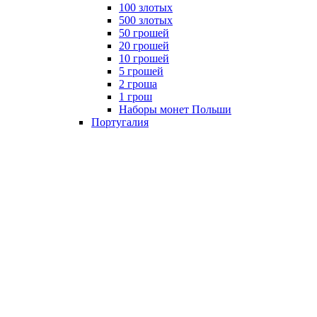
100 злотых
500 злотых
50 грошей
20 грошей
10 грошей
5 грошей
2 гроша
1 грош
Наборы монет Польши
Португалия