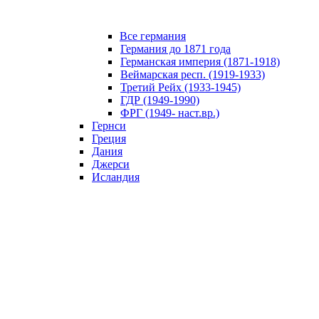
Все германия
Германия до 1871 года
Германская империя (1871-1918)
Веймарская респ. (1919-1933)
Третий Рейх (1933-1945)
ГДР (1949-1990)
ФРГ (1949- наст.вр.)
Гернси
Греция
Дания
Джерси
Исландия