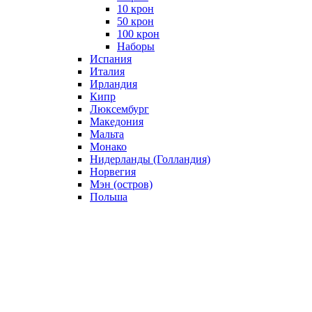
10 крон
50 крон
100 крон
Наборы
Испания
Италия
Ирландия
Кипр
Люксембург
Македония
Мальта
Монако
Нидерланды (Голландия)
Норвегия
Мэн (остров)
Польша