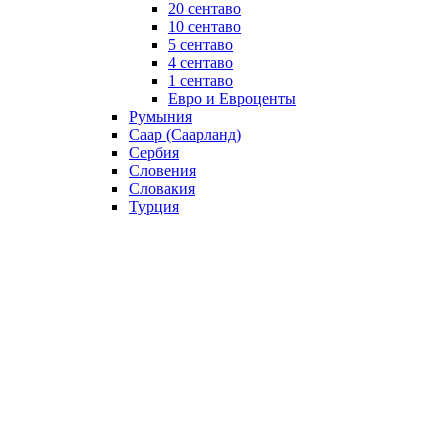
20 сентаво
10 сентаво
5 сентаво
4 сентаво
1 сентаво
Евро и Евроценты
Румыния
Саар (Саарланд)
Сербия
Словения
Словакия
Турция