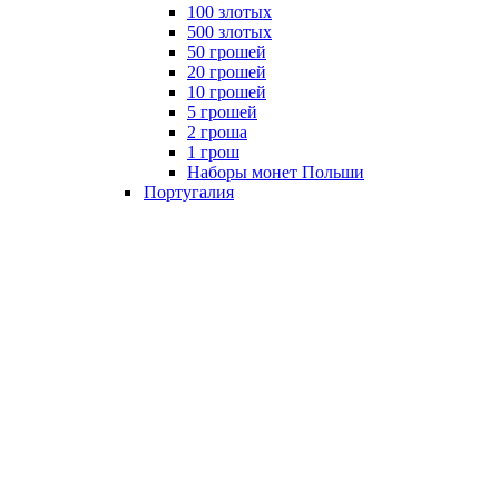
100 злотых
500 злотых
50 грошей
20 грошей
10 грошей
5 грошей
2 гроша
1 грош
Наборы монет Польши
Португалия