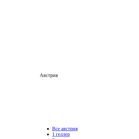
Австрия
Все австрия
1 геллер