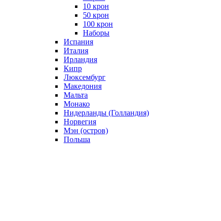
10 крон
50 крон
100 крон
Наборы
Испания
Италия
Ирландия
Кипр
Люксембург
Македония
Мальта
Монако
Нидерланды (Голландия)
Норвегия
Мэн (остров)
Польша