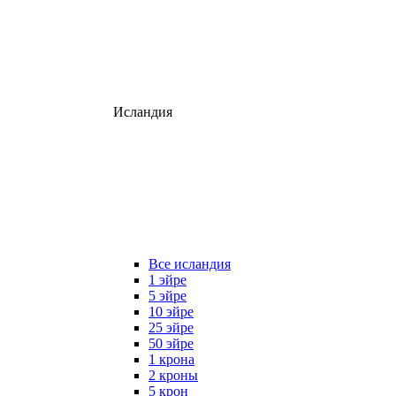
Исландия
Все исландия
1 эйре
5 эйре
10 эйре
25 эйре
50 эйре
1 крона
2 кроны
5 крон