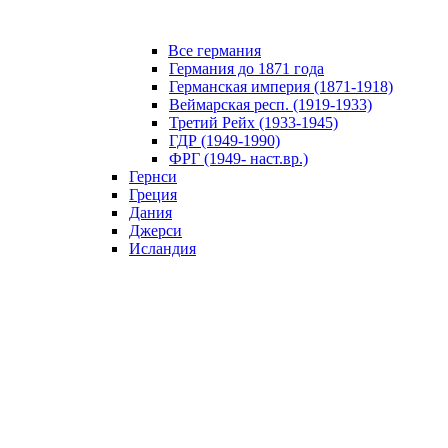
Все германия
Германия до 1871 года
Германская империя (1871-1918)
Веймарская респ. (1919-1933)
Третий Рейх (1933-1945)
ГДР (1949-1990)
ФРГ (1949- наст.вр.)
Гернси
Греция
Дания
Джерси
Исландия