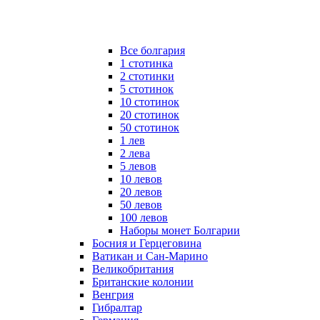
Все болгария
1 стотинка
2 стотинки
5 стотинок
10 стотинок
20 стотинок
50 стотинок
1 лев
2 лева
5 левов
10 левов
20 левов
50 левов
100 левов
Наборы монет Болгарии
Босния и Герцеговина
Ватикан и Сан-Марино
Великобритания
Британские колонии
Венгрия
Гибралтар