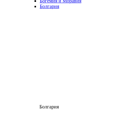
Богемия и Моравия
Болгария
Болгария