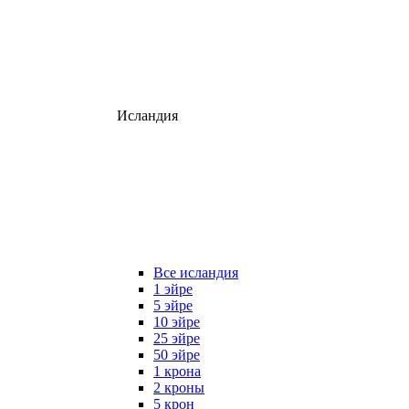
Исландия
Все исландия
1 эйре
5 эйре
10 эйре
25 эйре
50 эйре
1 крона
2 кроны
5 крон