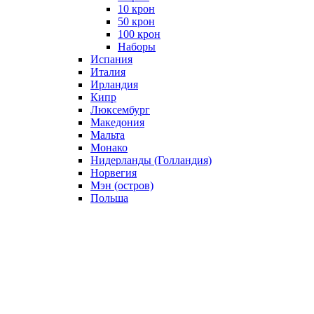
10 крон
50 крон
100 крон
Наборы
Испания
Италия
Ирландия
Кипр
Люксембург
Македония
Мальта
Монако
Нидерланды (Голландия)
Норвегия
Мэн (остров)
Польша