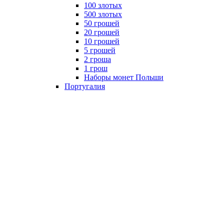
100 злотых
500 злотых
50 грошей
20 грошей
10 грошей
5 грошей
2 гроша
1 грош
Наборы монет Польши
Португалия