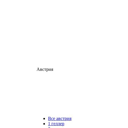
Австрия
Все австрия
1 геллер