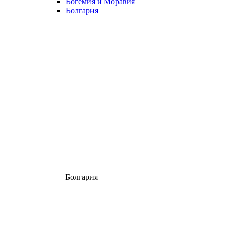
Богемия и Моравия
Болгария
Болгария