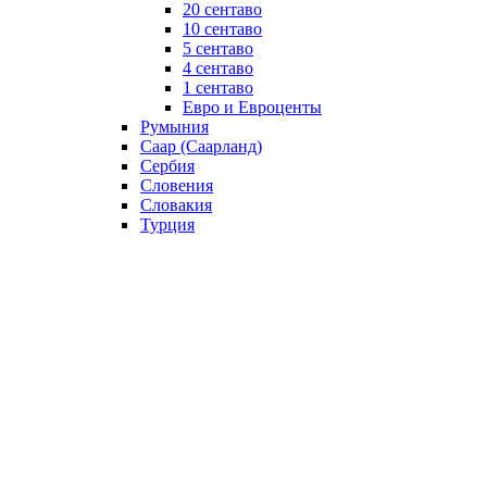
20 сентаво
10 сентаво
5 сентаво
4 сентаво
1 сентаво
Евро и Евроценты
Румыния
Саар (Саарланд)
Сербия
Словения
Словакия
Турция