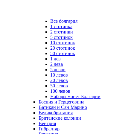
Все болгария
1 стотинка
2 стотинки
5 стотинок
10 стотинок
20 стотинок
50 стотинок
1 лев
2 лева
5 левов
10 левов
20 левов
50 левов
100 левов
Наборы монет Болгарии
Босния и Герцеговина
Ватикан и Сан-Марино
Великобритания
Британские колонии
Венгрия
Гибралтар