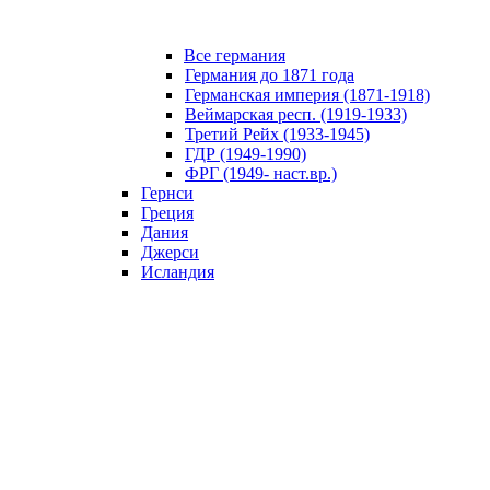
Все германия
Германия до 1871 года
Германская империя (1871-1918)
Веймарская респ. (1919-1933)
Третий Рейх (1933-1945)
ГДР (1949-1990)
ФРГ (1949- наст.вр.)
Гернси
Греция
Дания
Джерси
Исландия