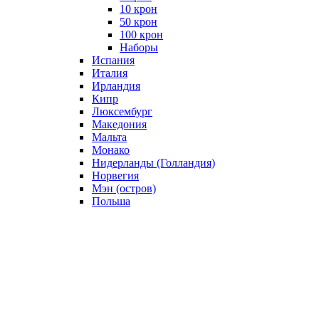
10 крон
50 крон
100 крон
Наборы
Испания
Италия
Ирландия
Кипр
Люксембург
Македония
Мальта
Монако
Нидерланды (Голландия)
Норвегия
Мэн (остров)
Польша