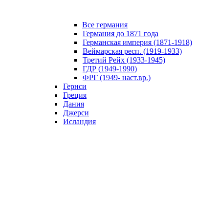
Все германия
Германия до 1871 года
Германская империя (1871-1918)
Веймарская респ. (1919-1933)
Третий Рейх (1933-1945)
ГДР (1949-1990)
ФРГ (1949- наст.вр.)
Гернси
Греция
Дания
Джерси
Исландия