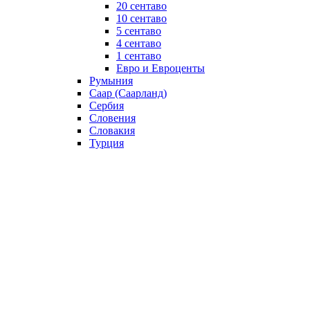
20 сентаво
10 сентаво
5 сентаво
4 сентаво
1 сентаво
Евро и Евроценты
Румыния
Саар (Саарланд)
Сербия
Словения
Словакия
Турция