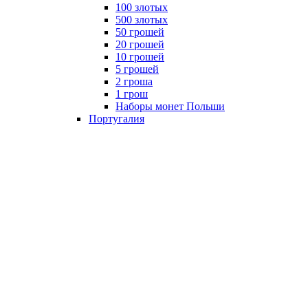
100 злотых
500 злотых
50 грошей
20 грошей
10 грошей
5 грошей
2 гроша
1 грош
Наборы монет Польши
Португалия