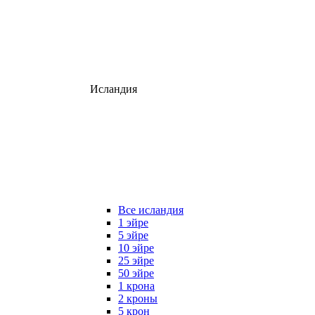
Исландия
Все исландия
1 эйре
5 эйре
10 эйре
25 эйре
50 эйре
1 крона
2 кроны
5 крон