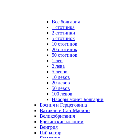
Все болгария
1 стотинка
2 стотинки
5 стотинок
10 стотинок
20 стотинок
50 стотинок
1 лев
2 лева
5 левов
10 левов
20 левов
50 левов
100 левов
Наборы монет Болгарии
Босния и Герцеговина
Ватикан и Сан-Марино
Великобритания
Британские колонии
Венгрия
Гибралтар