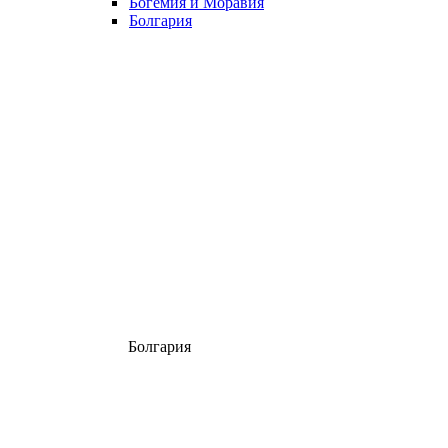
Богемия и Моравия
Болгария
Болгария