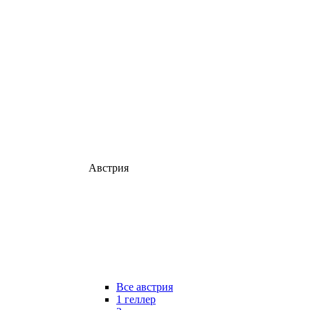
Австрия
Все австрия
1 геллер