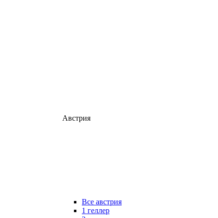
Австрия
Все австрия
1 геллер