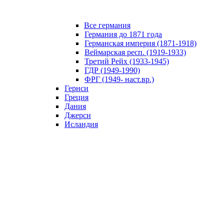
Все германия
Германия до 1871 года
Германская империя (1871-1918)
Веймарская респ. (1919-1933)
Третий Рейх (1933-1945)
ГДР (1949-1990)
ФРГ (1949- наст.вр.)
Гернси
Греция
Дания
Джерси
Исландия