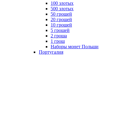
100 злотых
500 злотых
50 грошей
20 грошей
10 грошей
5 грошей
2 гроша
1 грош
Наборы монет Польши
Португалия