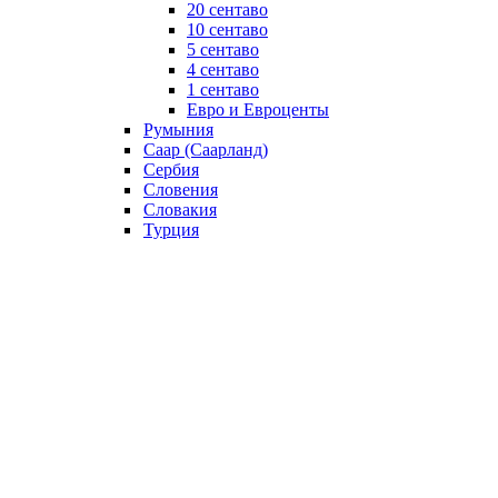
20 сентаво
10 сентаво
5 сентаво
4 сентаво
1 сентаво
Евро и Евроценты
Румыния
Саар (Саарланд)
Сербия
Словения
Словакия
Турция