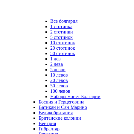
Все болгария
1 стотинка
2 стотинки
5 стотинок
10 стотинок
20 стотинок
50 стотинок
1 лев
2 лева
5 левов
10 левов
20 левов
50 левов
100 левов
Наборы монет Болгарии
Босния и Герцеговина
Ватикан и Сан-Марино
Великобритания
Британские колонии
Венгрия
Гибралтар