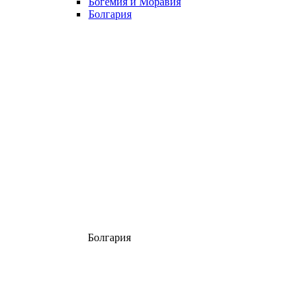
Богемия и Моравия
Болгария
Болгария