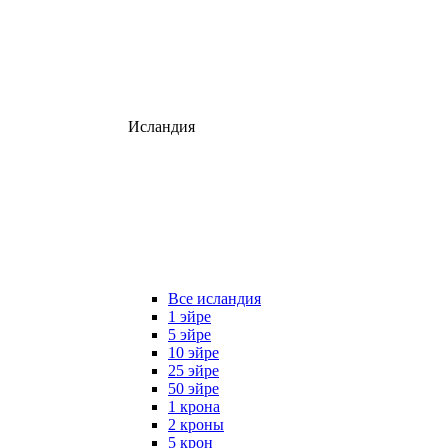
Исландия
Все исландия
1 эйре
5 эйре
10 эйре
25 эйре
50 эйре
1 крона
2 кроны
5 крон