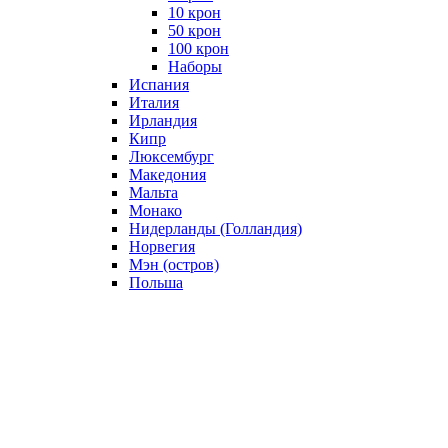
10 крон
50 крон
100 крон
Наборы
Испания
Италия
Ирландия
Кипр
Люксембург
Македония
Мальта
Монако
Нидерланды (Голландия)
Норвегия
Мэн (остров)
Польша