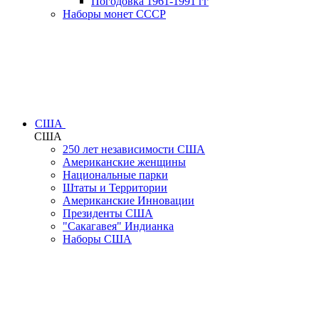
Погодовка 1961-1991 гг
Наборы монет СССР
США
США
250 лет независимости США
Американские женщины
Национальные парки
Штаты и Территории
Американские Инновации
Президенты США
"Сакагавея" Индианка
Наборы США