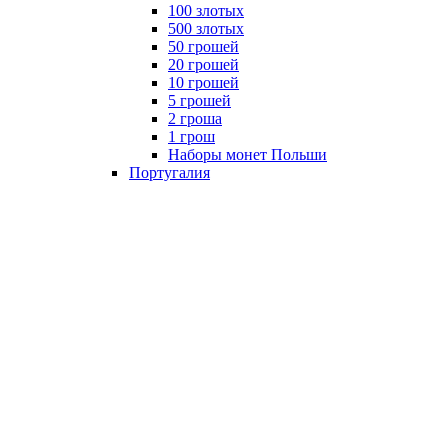
100 злотых
500 злотых
50 грошей
20 грошей
10 грошей
5 грошей
2 гроша
1 грош
Наборы монет Польши
Португалия