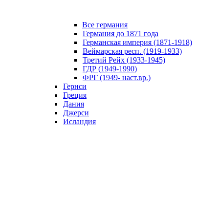
Все германия
Германия до 1871 года
Германская империя (1871-1918)
Веймарская респ. (1919-1933)
Третий Рейх (1933-1945)
ГДР (1949-1990)
ФРГ (1949- наст.вр.)
Гернси
Греция
Дания
Джерси
Исландия