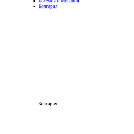
Богемия и Моравия
Болгария
Болгария