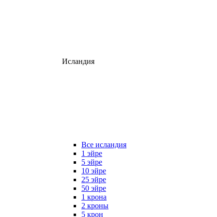
Исландия
Все исландия
1 эйре
5 эйре
10 эйре
25 эйре
50 эйре
1 крона
2 кроны
5 крон