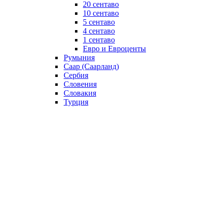
20 сентаво
10 сентаво
5 сентаво
4 сентаво
1 сентаво
Евро и Евроценты
Румыния
Саар (Саарланд)
Сербия
Словения
Словакия
Турция