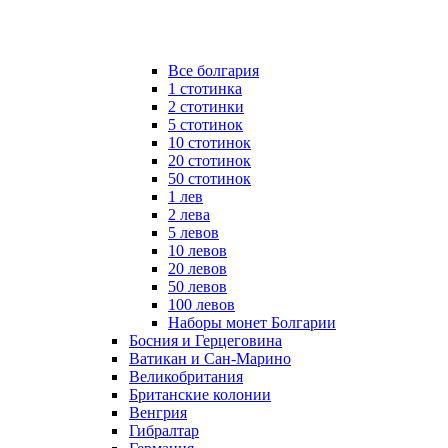
Все болгария
1 стотинка
2 стотинки
5 стотинок
10 стотинок
20 стотинок
50 стотинок
1 лев
2 лева
5 левов
10 левов
20 левов
50 левов
100 левов
Наборы монет Болгарии
Босния и Герцеговина
Ватикан и Сан-Марино
Великобритания
Британские колонии
Венгрия
Гибралтар