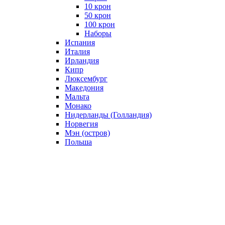
10 крон
50 крон
100 крон
Наборы
Испания
Италия
Ирландия
Кипр
Люксембург
Македония
Мальта
Монако
Нидерланды (Голландия)
Норвегия
Мэн (остров)
Польша