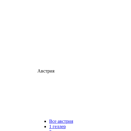
Австрия
Все австрия
1 геллер