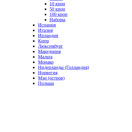
10 крон
50 крон
100 крон
Наборы
Испания
Италия
Ирландия
Кипр
Люксембург
Македония
Мальта
Монако
Нидерланды (Голландия)
Норвегия
Мэн (остров)
Польша