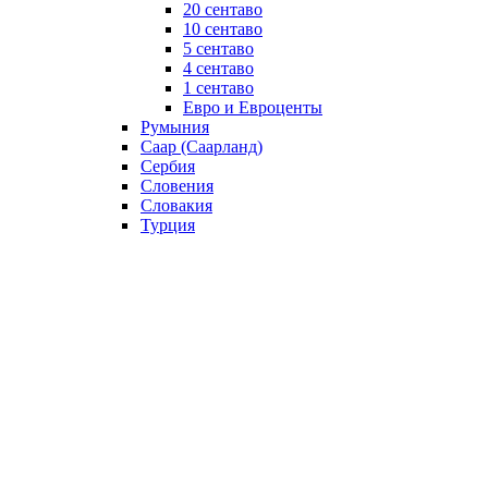
20 сентаво
10 сентаво
5 сентаво
4 сентаво
1 сентаво
Евро и Евроценты
Румыния
Саар (Саарланд)
Сербия
Словения
Словакия
Турция