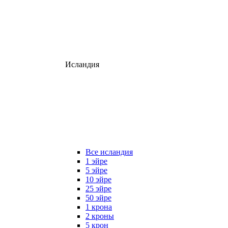
Исландия
Все исландия
1 эйре
5 эйре
10 эйре
25 эйре
50 эйре
1 крона
2 кроны
5 крон