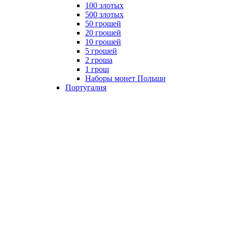
100 злотых
500 злотых
50 грошей
20 грошей
10 грошей
5 грошей
2 гроша
1 грош
Наборы монет Польши
Португалия