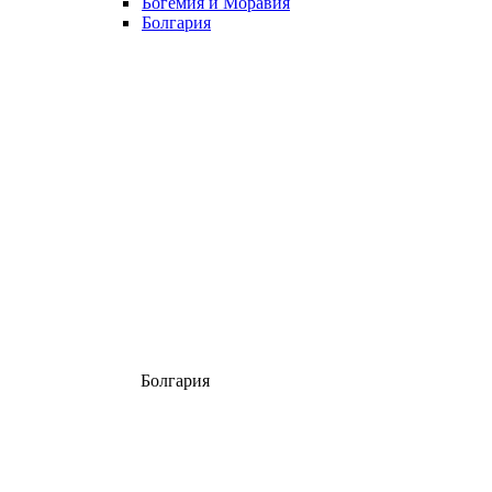
Богемия и Моравия
Болгария
Болгария