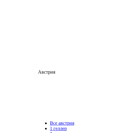
Австрия
Все австрия
1 геллер