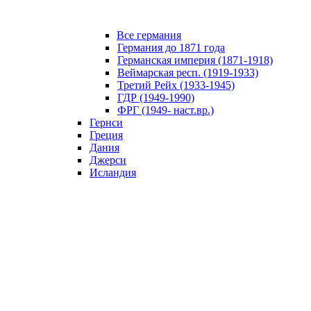
Все германия
Германия до 1871 года
Германская империя (1871-1918)
Веймарская респ. (1919-1933)
Третий Рейх (1933-1945)
ГДР (1949-1990)
ФРГ (1949- наст.вр.)
Гернси
Греция
Дания
Джерси
Исландия