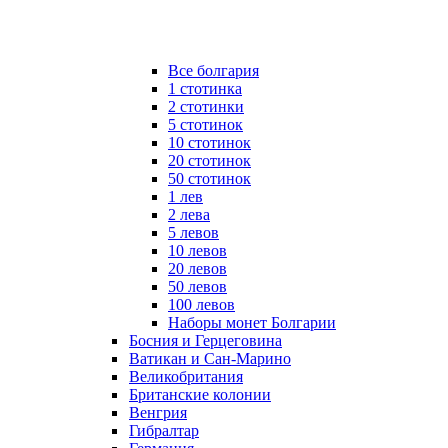
Все болгария
1 стотинка
2 стотинки
5 стотинок
10 стотинок
20 стотинок
50 стотинок
1 лев
2 лева
5 левов
10 левов
20 левов
50 левов
100 левов
Наборы монет Болгарии
Босния и Герцеговина
Ватикан и Сан-Марино
Великобритания
Британские колонии
Венгрия
Гибралтар