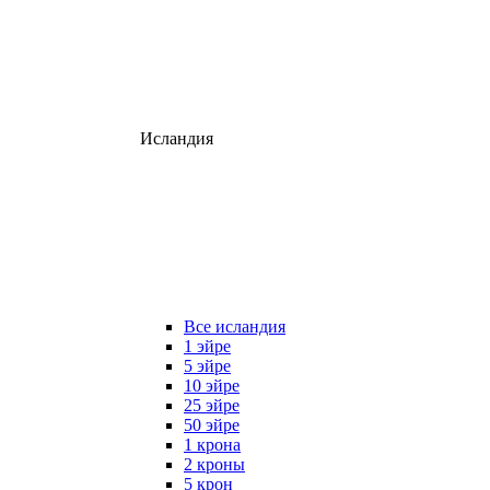
Исландия
Все исландия
1 эйре
5 эйре
10 эйре
25 эйре
50 эйре
1 крона
2 кроны
5 крон