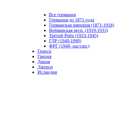
Все германия
Германия до 1871 года
Германская империя (1871-1918)
Веймарская респ. (1919-1933)
Третий Рейх (1933-1945)
ГДР (1949-1990)
ФРГ (1949- наст.вр.)
Гернси
Греция
Дания
Джерси
Исландия