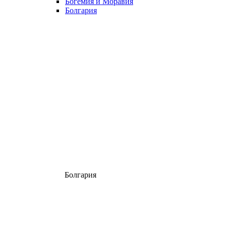
Богемия и Моравия
Болгария
Болгария