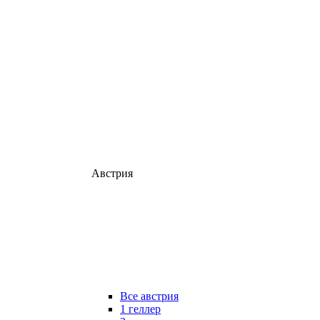
Австрия
Все австрия
1 геллер