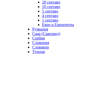
20 сентаво
10 сентаво
5 сентаво
4 сентаво
1 сентаво
Евро и Евроценты
Румыния
Саар (Саарланд)
Сербия
Словения
Словакия
Турция