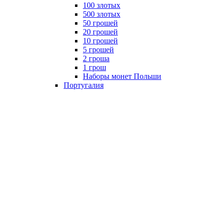
100 злотых
500 злотых
50 грошей
20 грошей
10 грошей
5 грошей
2 гроша
1 грош
Наборы монет Польши
Португалия