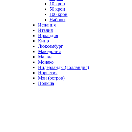
10 крон
50 крон
100 крон
Наборы
Испания
Италия
Ирландия
Кипр
Люксембург
Македония
Мальта
Монако
Нидерланды (Голландия)
Норвегия
Мэн (остров)
Польша