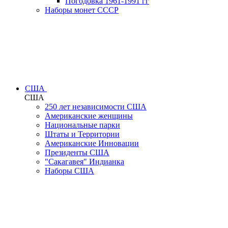
Погодовка 1961-1991 гг
Наборы монет СССР
США
США
250 лет независимости США
Американские женщины
Национальные парки
Штаты и Территории
Американские Инновации
Президенты США
"Сакагавея" Индианка
Наборы США