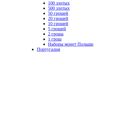
100 злотых
500 злотых
50 грошей
20 грошей
10 грошей
5 грошей
2 гроша
1 грош
Наборы монет Польши
Португалия