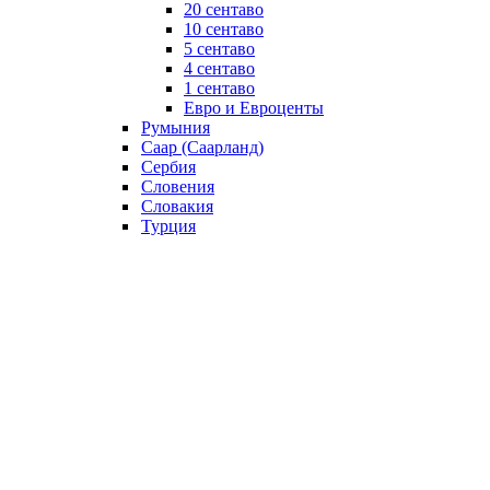
20 сентаво
10 сентаво
5 сентаво
4 сентаво
1 сентаво
Евро и Евроценты
Румыния
Саар (Саарланд)
Сербия
Словения
Словакия
Турция