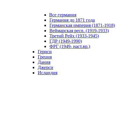
Все германия
Германия до 1871 года
Германская империя (1871-1918)
Веймарская респ. (1919-1933)
Третий Рейх (1933-1945)
ГДР (1949-1990)
ФРГ (1949- наст.вр.)
Гернси
Греция
Дания
Джерси
Исландия