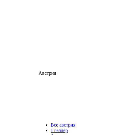
Австрия
Все австрия
1 геллер