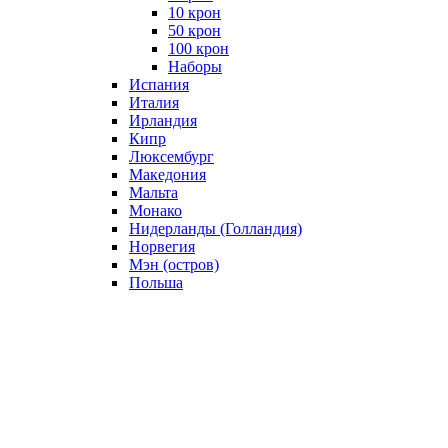
10 крон
50 крон
100 крон
Наборы
Испания
Италия
Ирландия
Кипр
Люксембург
Македония
Мальта
Монако
Нидерланды (Голландия)
Норвегия
Мэн (остров)
Польша