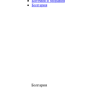
Богемия и Моравия
Болгария
Болгария