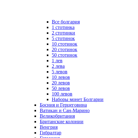
Все болгария
1 стотинка
2 стотинки
5 стотинок
10 стотинок
20 стотинок
50 стотинок
1 лев
2 лева
5 левов
10 левов
20 левов
50 левов
100 левов
Наборы монет Болгарии
Босния и Герцеговина
Ватикан и Сан-Марино
Великобритания
Британские колонии
Венгрия
Гибралтар