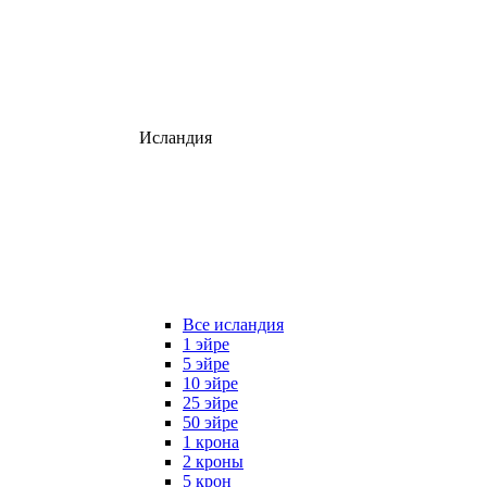
Исландия
Все исландия
1 эйре
5 эйре
10 эйре
25 эйре
50 эйре
1 крона
2 кроны
5 крон