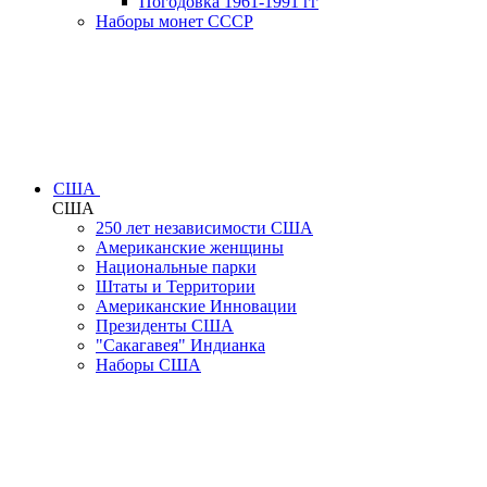
Погодовка 1961-1991 гг
Наборы монет СССР
США
США
250 лет независимости США
Американские женщины
Национальные парки
Штаты и Территории
Американские Инновации
Президенты США
"Сакагавея" Индианка
Наборы США