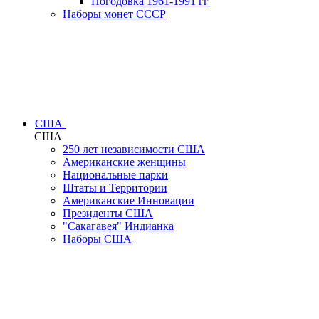
Погодовка 1961-1991 гг
Наборы монет СССР
США
США
250 лет независимости США
Американские женщины
Национальные парки
Штаты и Территории
Американские Инновации
Президенты США
"Сакагавея" Индианка
Наборы США