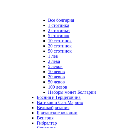
Все болгария
1 стотинка
2 стотинки
5 стотинок
10 стотинок
20 стотинок
50 стотинок
1 лев
2 лева
5 левов
10 левов
20 левов
50 левов
100 левов
Наборы монет Болгарии
Босния и Герцеговина
Ватикан и Сан-Марино
Великобритания
Британские колонии
Венгрия
Гибралтар