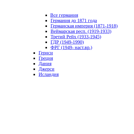
Все германия
Германия до 1871 года
Германская империя (1871-1918)
Веймарская респ. (1919-1933)
Третий Рейх (1933-1945)
ГДР (1949-1990)
ФРГ (1949- наст.вр.)
Гернси
Греция
Дания
Джерси
Исландия