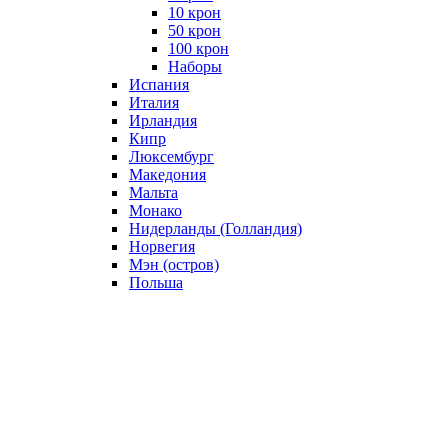
10 крон
50 крон
100 крон
Наборы
Испания
Италия
Ирландия
Кипр
Люксембург
Македония
Мальта
Монако
Нидерланды (Голландия)
Норвегия
Мэн (остров)
Польша