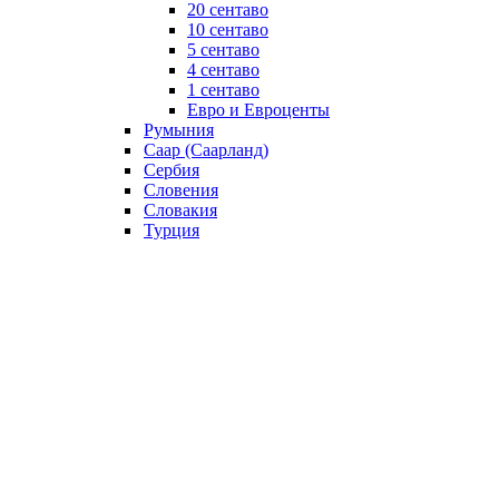
20 сентаво
10 сентаво
5 сентаво
4 сентаво
1 сентаво
Евро и Евроценты
Румыния
Саар (Саарланд)
Сербия
Словения
Словакия
Турция