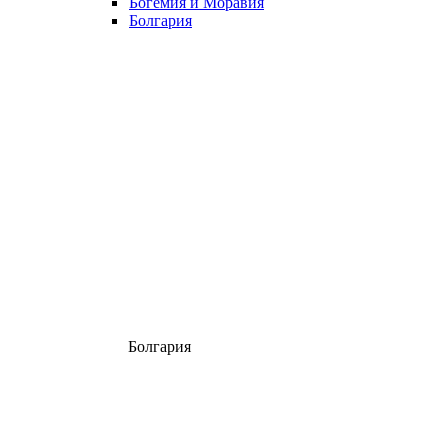
Богемия и Моравия
Болгария
Болгария