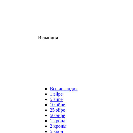
Исландия
Все исландия
1 эйре
5 эйре
10 эйре
25 эйре
50 эйре
1 крона
2 кроны
5 крон