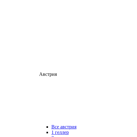
Австрия
Все австрия
1 геллер