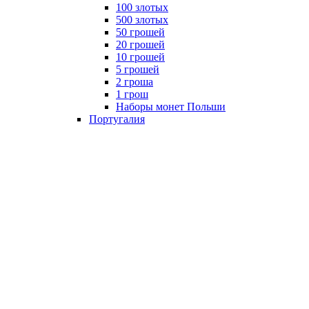
100 злотых
500 злотых
50 грошей
20 грошей
10 грошей
5 грошей
2 гроша
1 грош
Наборы монет Польши
Португалия