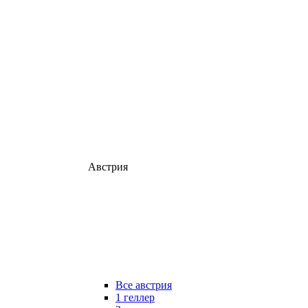
Австрия
Все австрия
1 геллер