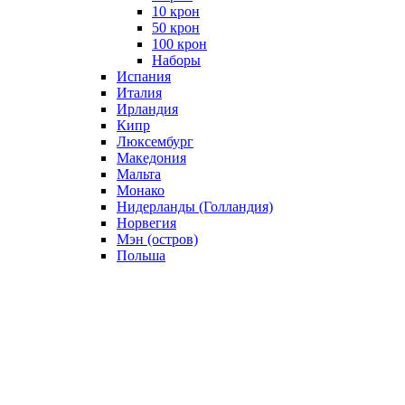
10 крон
50 крон
100 крон
Наборы
Испания
Италия
Ирландия
Кипр
Люксембург
Македония
Мальта
Монако
Нидерланды (Голландия)
Норвегия
Мэн (остров)
Польша