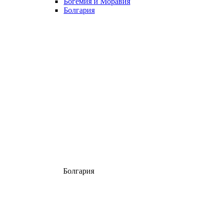
Богемия и Моравия
Болгария
Болгария