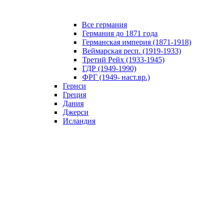
Все германия
Германия до 1871 года
Германская империя (1871-1918)
Веймарская респ. (1919-1933)
Третий Рейх (1933-1945)
ГДР (1949-1990)
ФРГ (1949- наст.вр.)
Гернси
Греция
Дания
Джерси
Исландия