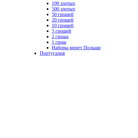
100 злотых
500 злотых
50 грошей
20 грошей
10 грошей
5 грошей
2 гроша
1 грош
Наборы монет Польши
Португалия