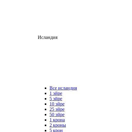
Исландия
Все исландия
1 эйре
5 эйре
10 эйре
25 эйре
50 эйре
1 крона
2 кроны
5 крон