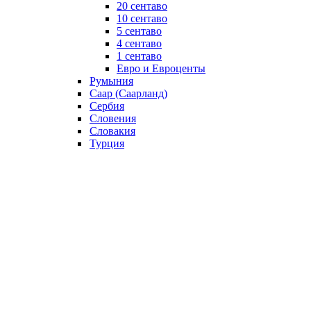
20 сентаво
10 сентаво
5 сентаво
4 сентаво
1 сентаво
Евро и Евроценты
Румыния
Саар (Саарланд)
Сербия
Словения
Словакия
Турция