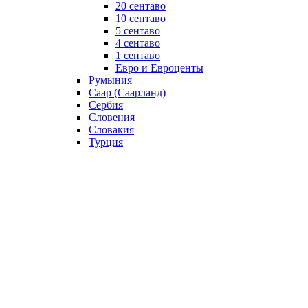
20 сентаво
10 сентаво
5 сентаво
4 сентаво
1 сентаво
Евро и Евроценты
Румыния
Саар (Саарланд)
Сербия
Словения
Словакия
Турция