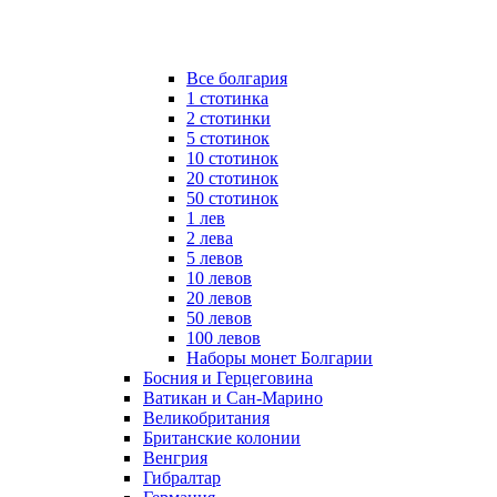
Все болгария
1 стотинка
2 стотинки
5 стотинок
10 стотинок
20 стотинок
50 стотинок
1 лев
2 лева
5 левов
10 левов
20 левов
50 левов
100 левов
Наборы монет Болгарии
Босния и Герцеговина
Ватикан и Сан-Марино
Великобритания
Британские колонии
Венгрия
Гибралтар