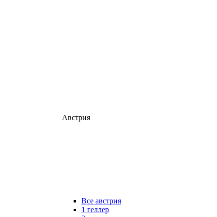
Австрия
Все австрия
1 геллер