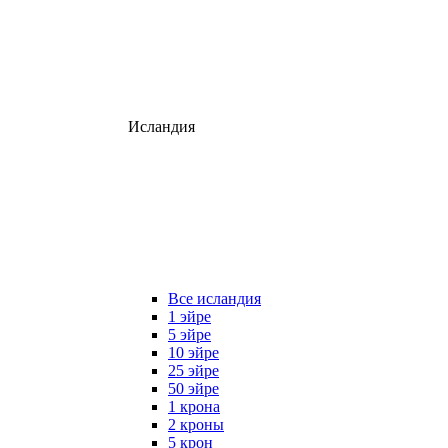
Исландия
Все исландия
1 эйре
5 эйре
10 эйре
25 эйре
50 эйре
1 крона
2 кроны
5 крон