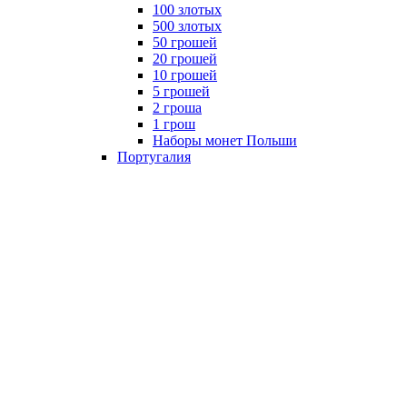
100 злотых
500 злотых
50 грошей
20 грошей
10 грошей
5 грошей
2 гроша
1 грош
Наборы монет Польши
Португалия