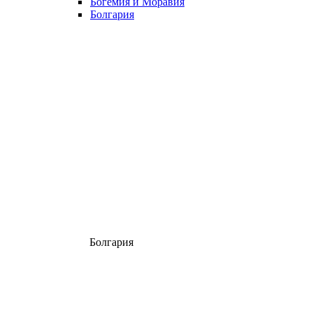
Богемия и Моравия
Болгария
Болгария