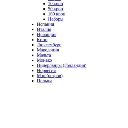
10 крон
50 крон
100 крон
Наборы
Испания
Италия
Ирландия
Кипр
Люксембург
Македония
Мальта
Монако
Нидерланды (Голландия)
Норвегия
Мэн (остров)
Польша