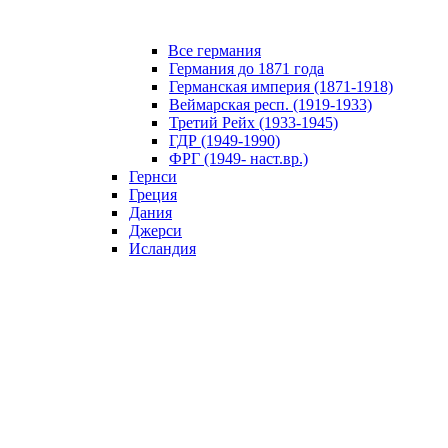
Все германия
Германия до 1871 года
Германская империя (1871-1918)
Веймарская респ. (1919-1933)
Третий Рейх (1933-1945)
ГДР (1949-1990)
ФРГ (1949- наст.вр.)
Гернси
Греция
Дания
Джерси
Исландия