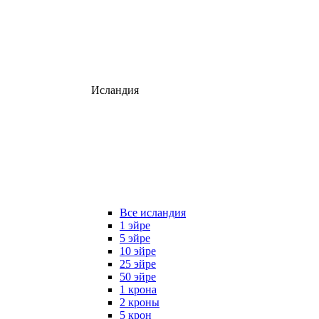
Исландия
Все исландия
1 эйре
5 эйре
10 эйре
25 эйре
50 эйре
1 крона
2 кроны
5 крон