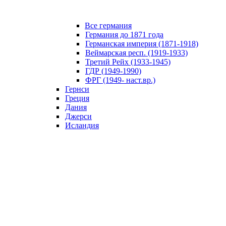
Все германия
Германия до 1871 года
Германская империя (1871-1918)
Веймарская респ. (1919-1933)
Третий Рейх (1933-1945)
ГДР (1949-1990)
ФРГ (1949- наст.вр.)
Гернси
Греция
Дания
Джерси
Исландия