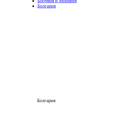
Богемия и Моравия
Болгария
Болгария