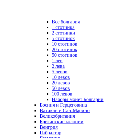
Все болгария
1 стотинка
2 стотинки
5 стотинок
10 стотинок
20 стотинок
50 стотинок
1 лев
2 лева
5 левов
10 левов
20 левов
50 левов
100 левов
Наборы монет Болгарии
Босния и Герцеговина
Ватикан и Сан-Марино
Великобритания
Британские колонии
Венгрия
Гибралтар