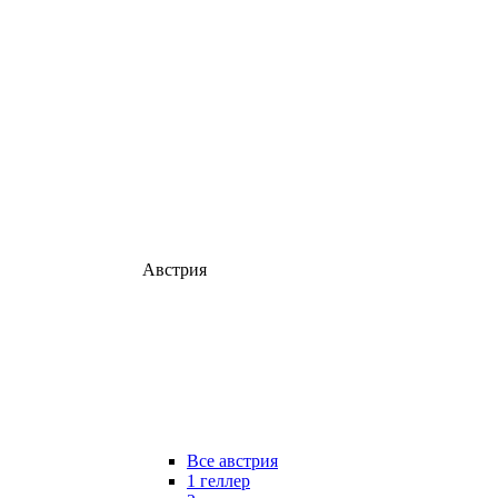
Австрия
Все австрия
1 геллер