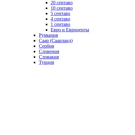
20 сентаво
10 сентаво
5 сентаво
4 сентаво
1 сентаво
Евро и Евроценты
Румыния
Саар (Саарланд)
Сербия
Словения
Словакия
Турция