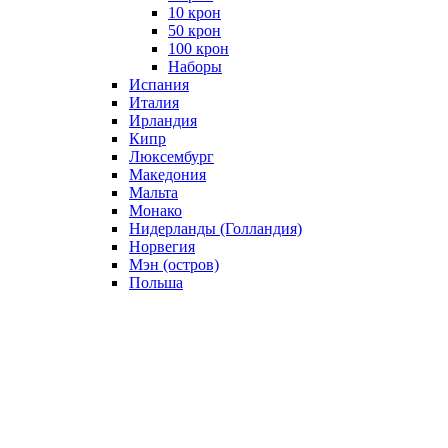
10 крон
50 крон
100 крон
Наборы
Испания
Италия
Ирландия
Кипр
Люксембург
Македония
Мальта
Монако
Нидерланды (Голландия)
Норвегия
Мэн (остров)
Польша