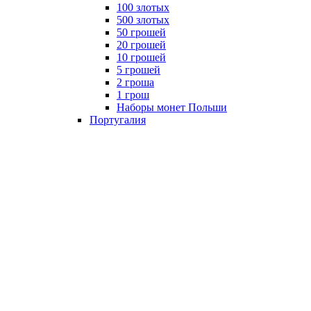
100 злотых
500 злотых
50 грошей
20 грошей
10 грошей
5 грошей
2 гроша
1 грош
Наборы монет Польши
Португалия