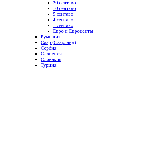
20 сентаво
10 сентаво
5 сентаво
4 сентаво
1 сентаво
Евро и Евроценты
Румыния
Саар (Саарланд)
Сербия
Словения
Словакия
Турция