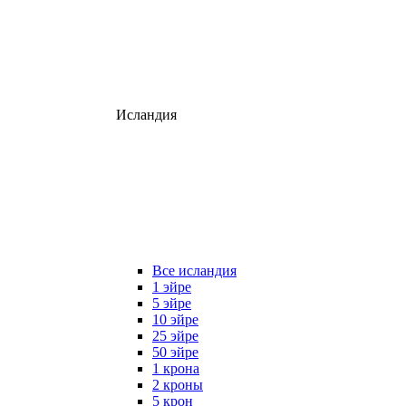
Исландия
Все исландия
1 эйре
5 эйре
10 эйре
25 эйре
50 эйре
1 крона
2 кроны
5 крон