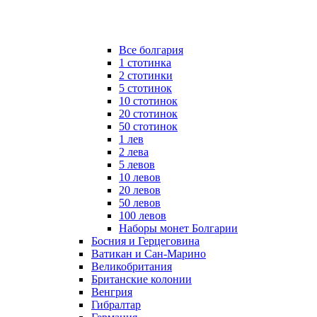
Все болгария
1 стотинка
2 стотинки
5 стотинок
10 стотинок
20 стотинок
50 стотинок
1 лев
2 лева
5 левов
10 левов
20 левов
50 левов
100 левов
Наборы монет Болгарии
Босния и Герцеговина
Ватикан и Сан-Марино
Великобритания
Британские колонии
Венгрия
Гибралтар