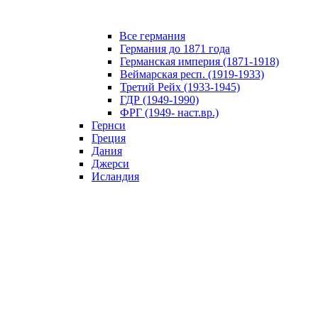
Все германия
Германия до 1871 года
Германская империя (1871-1918)
Веймарская респ. (1919-1933)
Третий Рейх (1933-1945)
ГДР (1949-1990)
ФРГ (1949- наст.вр.)
Гернси
Греция
Дания
Джерси
Исландия