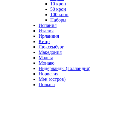
10 крон
50 крон
100 крон
Наборы
Испания
Италия
Ирландия
Кипр
Люксембург
Македония
Мальта
Монако
Нидерланды (Голландия)
Норвегия
Мэн (остров)
Польша