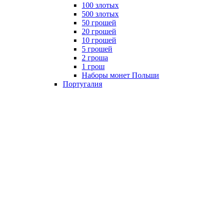
100 злотых
500 злотых
50 грошей
20 грошей
10 грошей
5 грошей
2 гроша
1 грош
Наборы монет Польши
Португалия