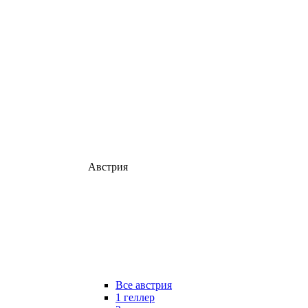
Австрия
Все австрия
1 геллер