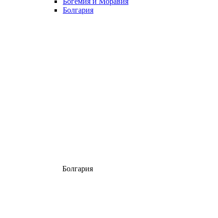
Богемия и Моравия
Болгария
Болгария