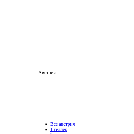
Австрия
Все австрия
1 геллер