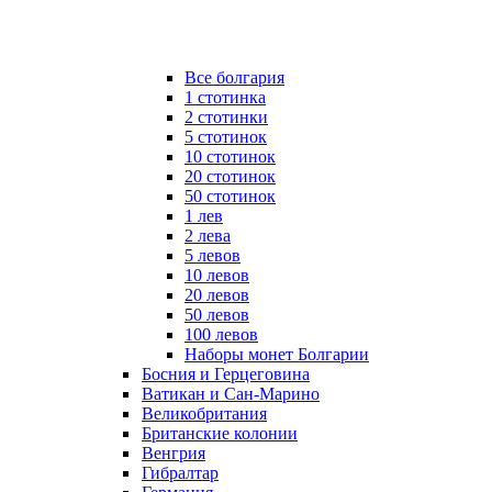
Все болгария
1 стотинка
2 стотинки
5 стотинок
10 стотинок
20 стотинок
50 стотинок
1 лев
2 лева
5 левов
10 левов
20 левов
50 левов
100 левов
Наборы монет Болгарии
Босния и Герцеговина
Ватикан и Сан-Марино
Великобритания
Британские колонии
Венгрия
Гибралтар