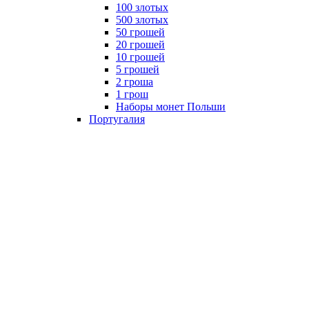
100 злотых
500 злотых
50 грошей
20 грошей
10 грошей
5 грошей
2 гроша
1 грош
Наборы монет Польши
Португалия