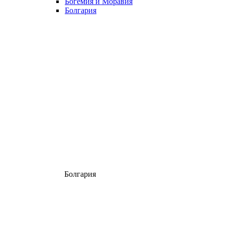
Богемия и Моравия
Болгария
Болгария