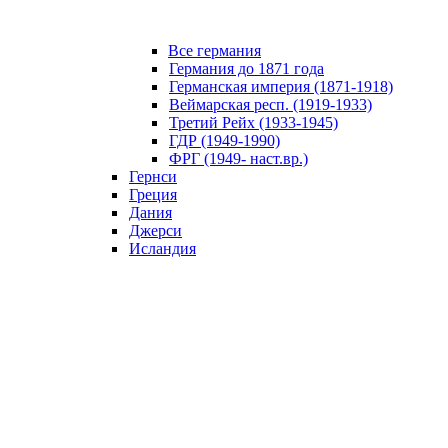
Все германия
Германия до 1871 года
Германская империя (1871-1918)
Веймарская респ. (1919-1933)
Третий Рейх (1933-1945)
ГДР (1949-1990)
ФРГ (1949- наст.вр.)
Гернси
Греция
Дания
Джерси
Исландия