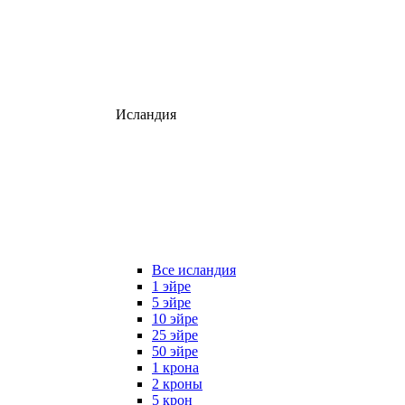
Исландия
Все исландия
1 эйре
5 эйре
10 эйре
25 эйре
50 эйре
1 крона
2 кроны
5 крон