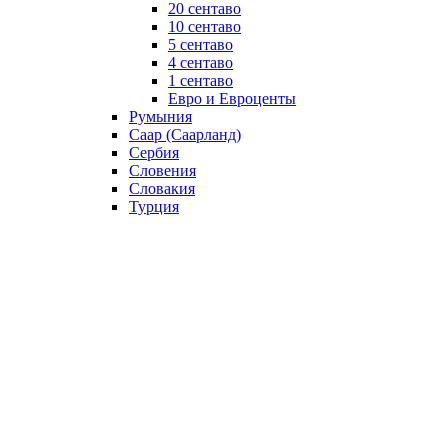
20 сентаво
10 сентаво
5 сентаво
4 сентаво
1 сентаво
Евро и Евроценты
Румыния
Саар (Саарланд)
Сербия
Словения
Словакия
Турция