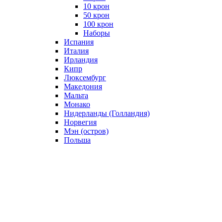
10 крон
50 крон
100 крон
Наборы
Испания
Италия
Ирландия
Кипр
Люксембург
Македония
Мальта
Монако
Нидерланды (Голландия)
Норвегия
Мэн (остров)
Польша