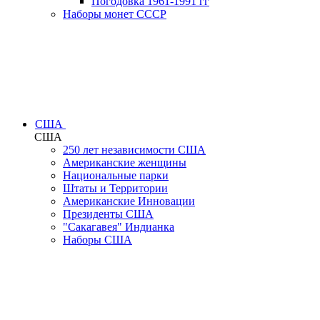
Погодовка 1961-1991 гг
Наборы монет СССР
США
США
250 лет независимости США
Американские женщины
Национальные парки
Штаты и Территории
Американские Инновации
Президенты США
"Сакагавея" Индианка
Наборы США