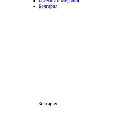
Богемия и Моравия
Болгария
Болгария