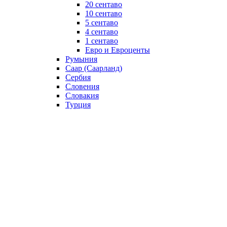
20 сентаво
10 сентаво
5 сентаво
4 сентаво
1 сентаво
Евро и Евроценты
Румыния
Саар (Саарланд)
Сербия
Словения
Словакия
Турция