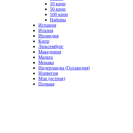
10 крон
50 крон
100 крон
Наборы
Испания
Италия
Ирландия
Кипр
Люксембург
Македония
Мальта
Монако
Нидерланды (Голландия)
Норвегия
Мэн (остров)
Польша