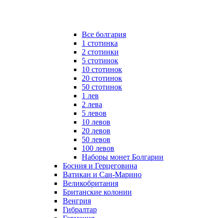
Все болгария
1 стотинка
2 стотинки
5 стотинок
10 стотинок
20 стотинок
50 стотинок
1 лев
2 лева
5 левов
10 левов
20 левов
50 левов
100 левов
Наборы монет Болгарии
Босния и Герцеговина
Ватикан и Сан-Марино
Великобритания
Британские колонии
Венгрия
Гибралтар