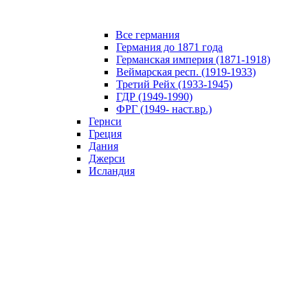
Все германия
Германия до 1871 года
Германская империя (1871-1918)
Веймарская респ. (1919-1933)
Третий Рейх (1933-1945)
ГДР (1949-1990)
ФРГ (1949- наст.вр.)
Гернси
Греция
Дания
Джерси
Исландия