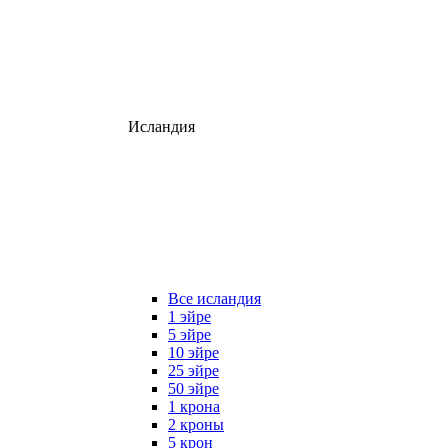
Исландия
Все исландия
1 эйре
5 эйре
10 эйре
25 эйре
50 эйре
1 крона
2 кроны
5 крон