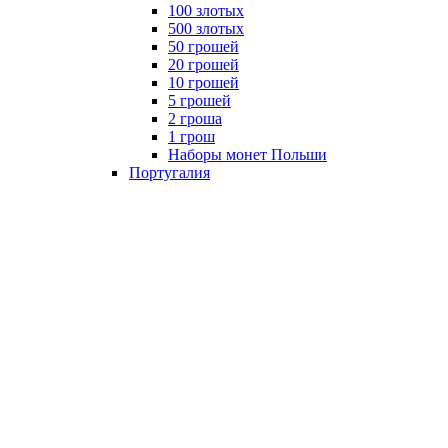
100 злотых
500 злотых
50 грошей
20 грошей
10 грошей
5 грошей
2 гроша
1 грош
Наборы монет Польши
Португалия