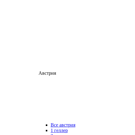
Австрия
Все австрия
1 геллер