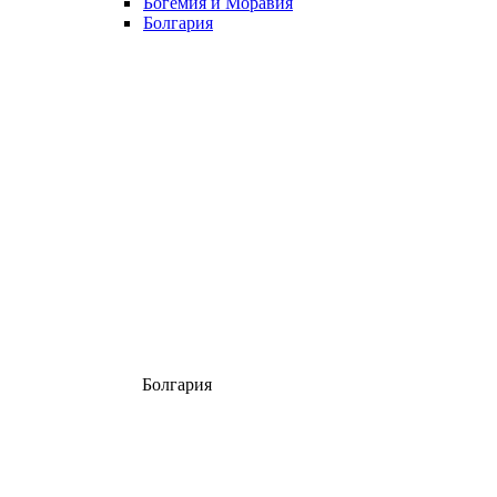
Богемия и Моравия
Болгария
Болгария