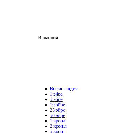
Исландия
Все исландия
1 эйре
5 эйре
10 эйре
25 эйре
50 эйре
1 крона
2 кроны
5 крон