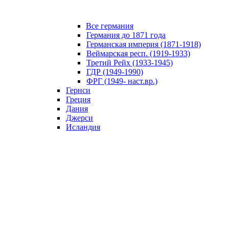
Все германия
Германия до 1871 года
Германская империя (1871-1918)
Веймарская респ. (1919-1933)
Третий Рейх (1933-1945)
ГДР (1949-1990)
ФРГ (1949- наст.вр.)
Гернси
Греция
Дания
Джерси
Исландия