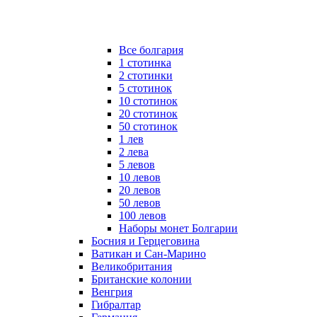
Все болгария
1 стотинка
2 стотинки
5 стотинок
10 стотинок
20 стотинок
50 стотинок
1 лев
2 лева
5 левов
10 левов
20 левов
50 левов
100 левов
Наборы монет Болгарии
Босния и Герцеговина
Ватикан и Сан-Марино
Великобритания
Британские колонии
Венгрия
Гибралтар