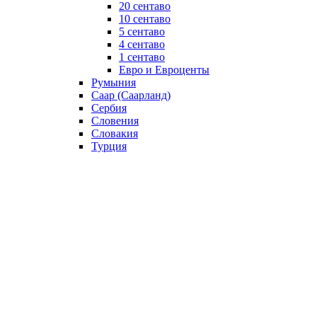
20 сентаво
10 сентаво
5 сентаво
4 сентаво
1 сентаво
Евро и Евроценты
Румыния
Саар (Саарланд)
Сербия
Словения
Словакия
Турция