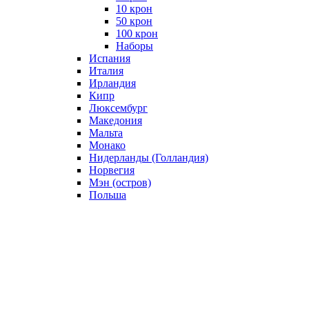
10 крон
50 крон
100 крон
Наборы
Испания
Италия
Ирландия
Кипр
Люксембург
Македония
Мальта
Монако
Нидерланды (Голландия)
Норвегия
Мэн (остров)
Польша