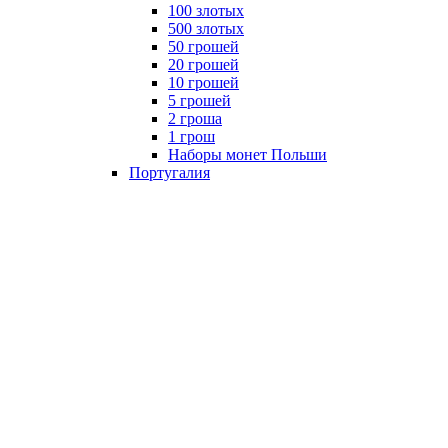
100 злотых
500 злотых
50 грошей
20 грошей
10 грошей
5 грошей
2 гроша
1 грош
Наборы монет Польши
Португалия