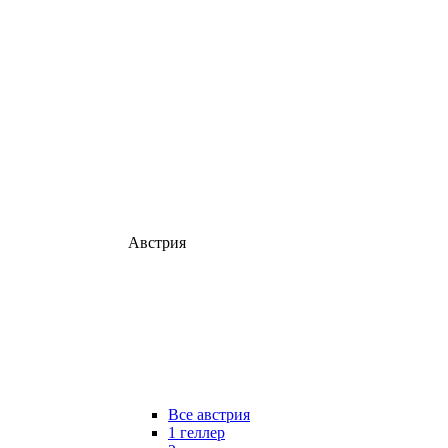
Австрия
Все австрия
1 геллер