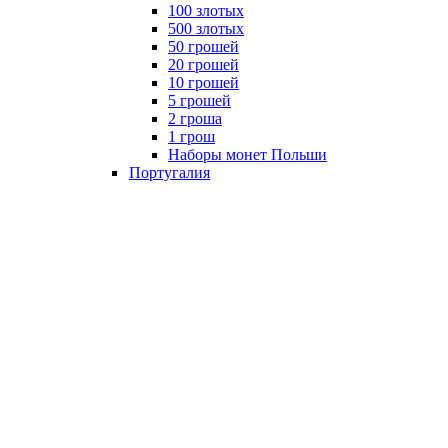
100 злотых
500 злотых
50 грошей
20 грошей
10 грошей
5 грошей
2 гроша
1 грош
Наборы монет Польши
Португалия