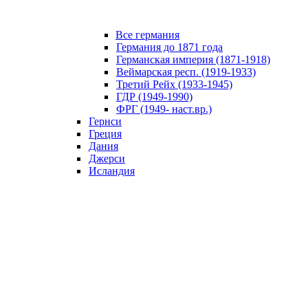
Все германия
Германия до 1871 года
Германская империя (1871-1918)
Веймарская респ. (1919-1933)
Третий Рейх (1933-1945)
ГДР (1949-1990)
ФРГ (1949- наст.вр.)
Гернси
Греция
Дания
Джерси
Исландия