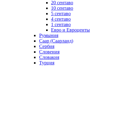
20 сентаво
10 сентаво
5 сентаво
4 сентаво
1 сентаво
Евро и Евроценты
Румыния
Саар (Саарланд)
Сербия
Словения
Словакия
Турция