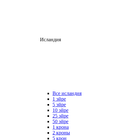
Исландия
Все исландия
1 эйре
5 эйре
10 эйре
25 эйре
50 эйре
1 крона
2 кроны
5 крон