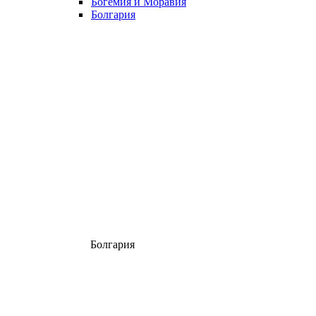
Богемия и Моравия
Болгария
Болгария