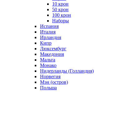
10 крон
50 крон
100 крон
Наборы
Испания
Италия
Ирландия
Кипр
Люксембург
Македония
Мальта
Монако
Нидерланды (Голландия)
Норвегия
Мэн (остров)
Польша