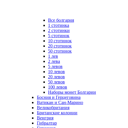
Все болгария
1 стотинка
2 стотинки
5 стотинок
10 стотинок
20 стотинок
50 стотинок
1 лев
2 лева
5 левов
10 левов
20 левов
50 левов
100 левов
Наборы монет Болгарии
Босния и Герцеговина
Ватикан и Сан-Марино
Великобритания
Британские колонии
Венгрия
Гибралтар