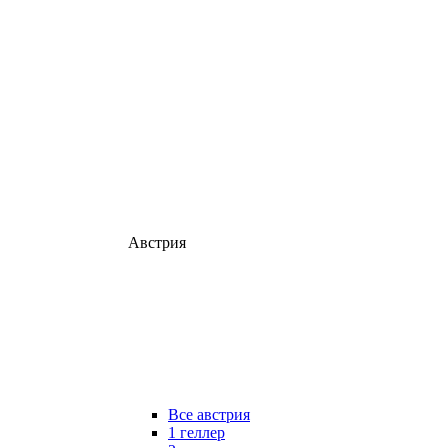
Австрия
Все австрия
1 геллер