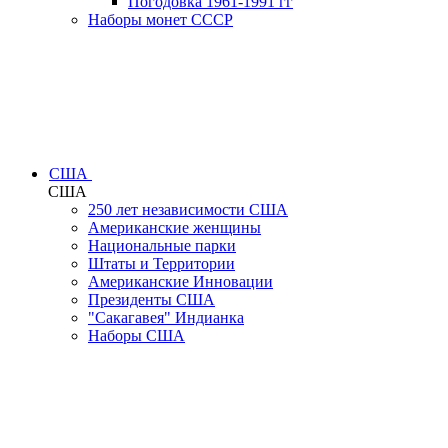
Погодовка 1961-1991 гг
Наборы монет СССР
США
США
250 лет независимости США
Американские женщины
Национальные парки
Штаты и Территории
Американские Инновации
Президенты США
"Сакагавея" Индианка
Наборы США